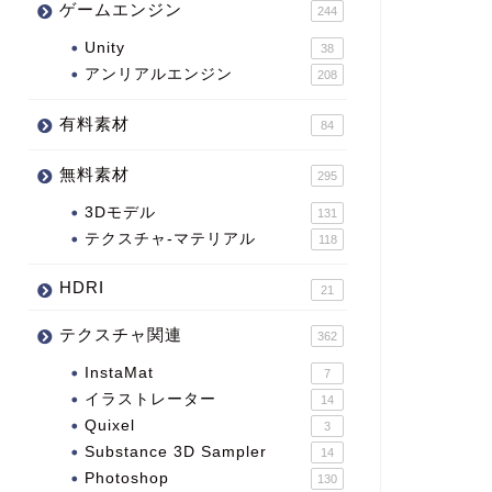
ゲームエンジン
244
Unity
38
アンリアルエンジン
208
有料素材
84
無料素材
295
3Dモデル
131
テクスチャ-マテリアル
118
HDRI
21
テクスチャ関連
362
InstaMat
7
イラストレーター
14
Quixel
3
Substance 3D Sampler
14
Photoshop
130