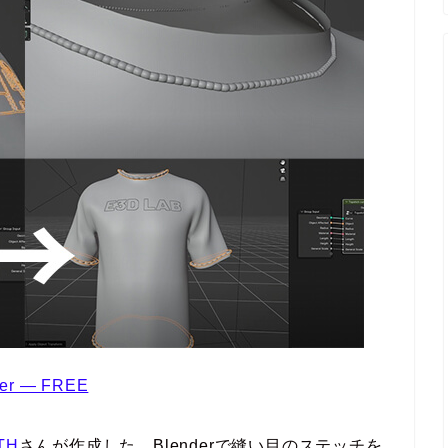
nder — FREE
TH
さんが作成した、Blenderで縫い目のステッチを