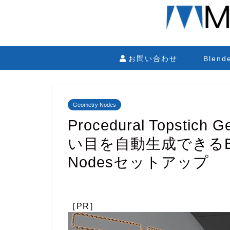
お問い合わせ
Blen
Geometry Nodes
Procedural Topsti
い目を自動生成できるBle
Nodesセットアップ
［PR］