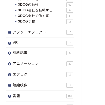
3DCGの勉強
50
3DCG会社を転職する
6
3DCG会社で働く事
43
3DCG学校
13
アフターエフェクト
16
VR
16
有料記事
5
アニメーション
32
エフェクト
12
短編映像
14
書籍
101