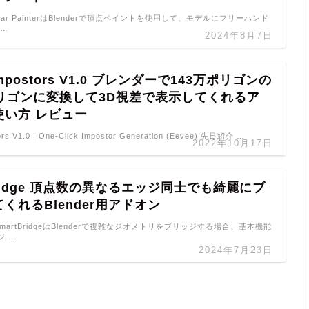
er Tear PainterはBlenderで頂点ペイントを使用して、モデルにフリーハンド
 …
2024年8月7日
t Impostors V1.0 ブレンダーで143万ポリゴンの
ポリゴンに変換して3D視差で表示してくれるア
使い方 レビュー
tors V1.0 | One-Click Impostor Generation (Eevee) 先日紹介 …
2022年10月17日
 Bridge 頂点数の異なるエッジ同士でも綺麗にブ
くれるBlender用アドオン
ge SmartBridgeはBlenderで複雑なジオメトリをブリッジする場合、基本機能
ジ …
2024年7月23日