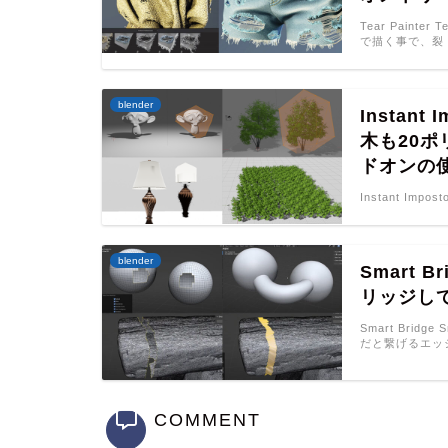
Tear Paint
で描く事で、裂
blender
Instan
木も20
ドオンの
Instant Impos
blender
Smart
リッジして
Smart Brid
だと繋げるエッ
COMMENT