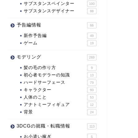
サブスタンスペインター
100
サブスタンスデザイナー
88
予告編情報
66
新作予告編
49
ゲーム
19
モデリング
269
髪の毛の作り方
9
初心者モデラーの知識
13
ハードサーフェース
79
キャラクター
93
人体のこと
53
アナトミーフィギュア
12
背景
24
3DCGの就職・転職情報
113
お小遣い稼ぎ
5