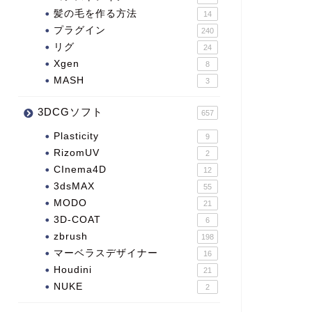
髪の毛を作る方法
14
プラグイン
240
リグ
24
Xgen
8
MASH
3
3DCGソフト
657
Plasticity
9
RizomUV
2
CInema4D
12
3dsMAX
55
MODO
21
3D-COAT
6
zbrush
198
マーベラスデザイナー
16
Houdini
21
NUKE
2