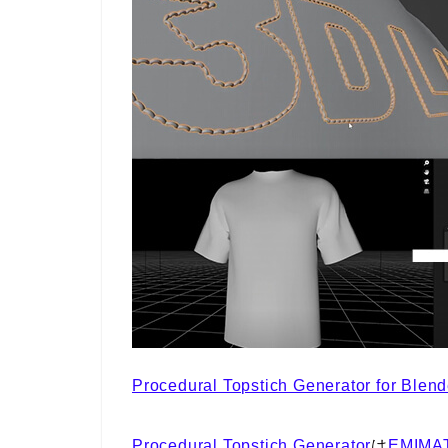
Procedural Topstich Generator for Ble
Procedural Topstich Generator
は
EMIMA