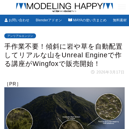
お問い合わせ
Blenderアドオン
MAYAの使い方まとめ
無料素材
アンリアルエンジン
手作業不要！傾斜に岩や草を自動配置
してリアルな山をUnreal Engineで作
る講座がWingfoxで販売開始！
2026年3月17日
［PR］