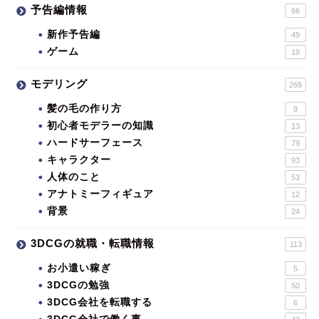
予告編情報
66
新作予告編
49
ゲーム
19
モデリング
269
髪の毛の作り方
9
初心者モデラーの知識
13
ハードサーフェース
79
キャラクター
93
人体のこと
53
アナトミーフィギュア
12
背景
24
3DCGの就職・転職情報
113
お小遣い稼ぎ
5
3DCGの勉強
50
3DCG会社を転職する
6