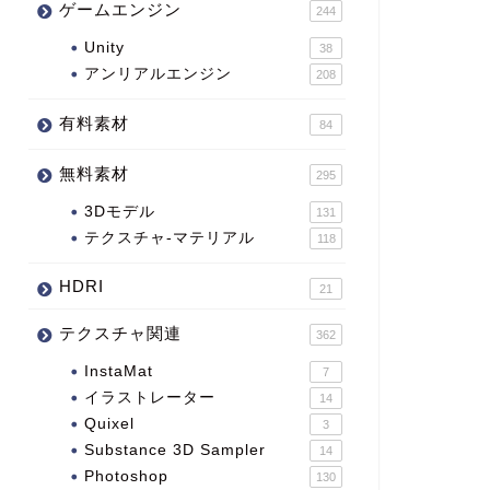
ゲームエンジン
244
Unity
38
アンリアルエンジン
208
有料素材
84
無料素材
295
3Dモデル
131
テクスチャ-マテリアル
118
HDRI
21
テクスチャ関連
362
InstaMat
7
イラストレーター
14
Quixel
3
Substance 3D Sampler
14
Photoshop
130