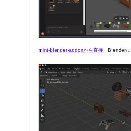
mint-blender-addonから直接
、Blend