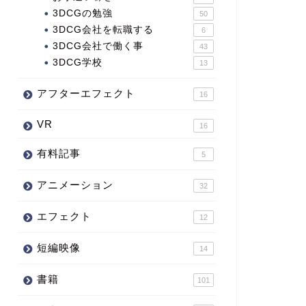
3DCGの勉強
50
3DCG会社を転職する
6
3DCG会社で働く事
43
3DCG学校
13
アフターエフェクト
16
VR
16
有料記事
5
アニメーション
32
エフェクト
12
短編映像
14
書籍
101