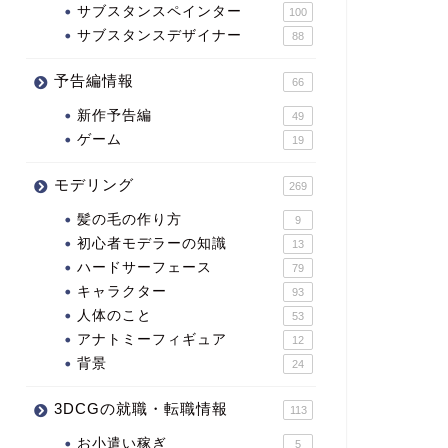
サブスタンスペインター
100
サブスタンスデザイナー
88
予告編情報
66
新作予告編
49
ゲーム
19
モデリング
269
髪の毛の作り方
9
初心者モデラーの知識
13
ハードサーフェース
79
キャラクター
93
人体のこと
53
アナトミーフィギュア
12
背景
24
3DCGの就職・転職情報
113
お小遣い稼ぎ
5