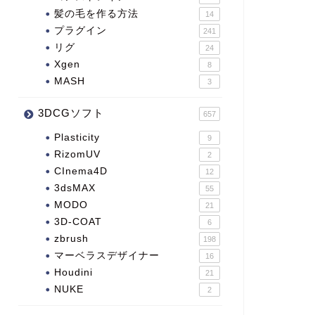
髪の毛を作る方法
14
プラグイン
241
リグ
24
Xgen
8
MASH
3
3DCGソフト
657
Plasticity
9
RizomUV
2
CInema4D
12
3dsMAX
55
MODO
21
3D-COAT
6
zbrush
198
マーベラスデザイナー
16
Houdini
21
NUKE
2