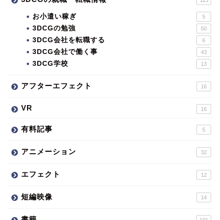
お小遣い稼ぎ
5
3DCGの勉強
50
3DCG会社を転職する
6
3DCG会社で働く事
43
3DCG学校
13
アフターエフェクト
16
VR
16
有料記事
5
アニメーション
32
エフェクト
12
短編映像
14
書籍
101