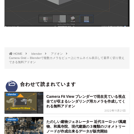
HOME
blender
アドオン
Camera Grid – Blenderで複数カメラをビュー上にサムネイル表示して素早く切り替え
できる無料アドオン
合わせて読まれています
blender
Camera Fit View ブレンダーで現在見ている視点
全てが収まるレンダリング用カメラを作成してく
れる無料アドオン
2022年11月21日
blender
たのしい建物ジェネレーター 近代ヨーロッパ風建
物、和風寺院、現代建築の３種類のジオメトリー
ノードが作成出来るデータが販売開始