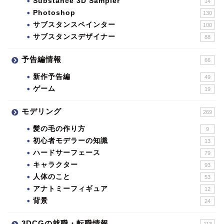
Substance 3D Sampler
14
Photoshop
130
サブスタンスペインター
100
サブスタンスデザイナー
88
予告編情報
66
新作予告編
49
ゲーム
19
モデリング
269
髪の毛の作り方
9
初心者モデラーの知識
13
ハードサーフェース
79
キャラクター
93
人体のこと
53
アナトミーフィギュア
12
背景
24
3DCGの就職・転職情報
113