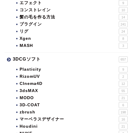
エフェクト
9
コンストレイン
10
髪の毛を作る方法
14
プラグイン
241
リグ
24
Xgen
8
MASH
3
3DCGソフト
657
Plasticity
9
RizomUV
2
CInema4D
12
3dsMAX
55
MODO
21
3D-COAT
6
zbrush
198
マーベラスデザイナー
16
Houdini
21