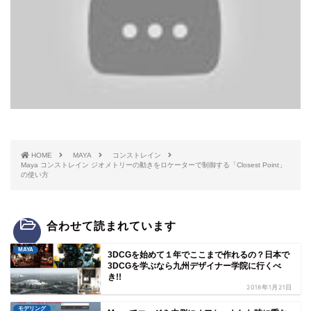
HOME
MAYA
コンストレイン
Maya コンストレイン ジオメトリーの動きをロケーターで制御する「Closest Point」
の使い方
合わせて読まれています
MAYA
3DCGを始めて１年でここまで作れるの？日本で
3DCGを学ぶなら九州デザイナー学院に行くべ
き!!
2018年1月21日
モデリング