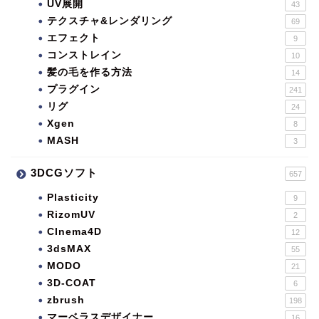
UV展開
43
テクスチャ&レンダリング
69
エフェクト
9
コンストレイン
10
髪の毛を作る方法
14
プラグイン
241
リグ
24
Xgen
8
MASH
3
3DCGソフト
657
Plasticity
9
RizomUV
2
CInema4D
12
3dsMAX
55
MODO
21
3D-COAT
6
zbrush
198
マーベラスデザイナー
16