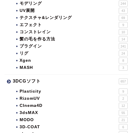
モデリング
244
UV展開
43
テクスチャ&レンダリング
69
エフェクト
9
コンストレイン
10
髪の毛を作る方法
14
プラグイン
241
リグ
24
Xgen
8
MASH
3
3DCGソフト
657
Plasticity
9
RizomUV
2
CInema4D
12
3dsMAX
55
MODO
21
3D-COAT
6