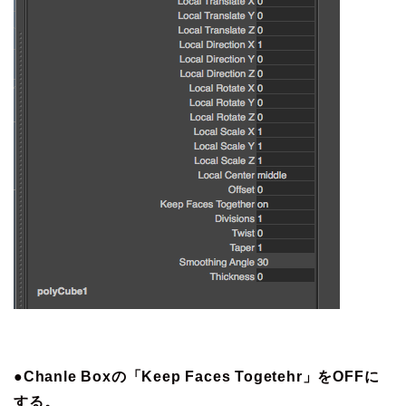
●Chanle Boxの「Keep Faces Togetehr」をOFFに
する。