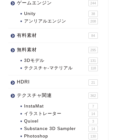
ゲームエンジン
244
Unity
38
アンリアルエンジン
208
有料素材
84
無料素材
295
3Dモデル
131
テクスチャ-マテリアル
118
HDRI
21
テクスチャ関連
362
InstaMat
7
イラストレーター
14
Quixel
3
Substance 3D Sampler
14
Photoshop
130