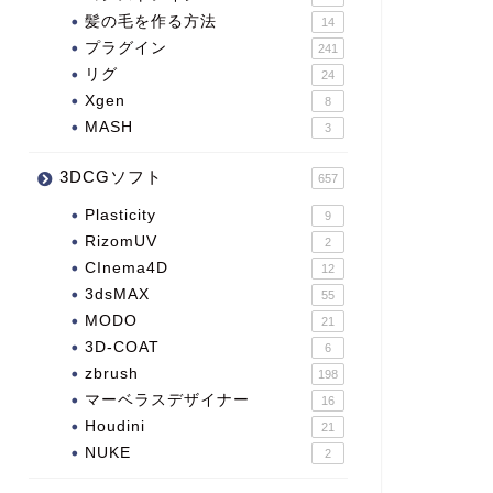
髪の毛を作る方法
14
プラグイン
241
リグ
24
Xgen
8
MASH
3
3DCGソフト
657
Plasticity
9
RizomUV
2
CInema4D
12
3dsMAX
55
MODO
21
3D-COAT
6
zbrush
198
マーベラスデザイナー
16
Houdini
21
NUKE
2