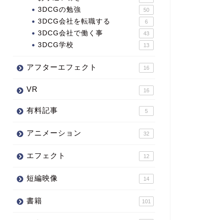
3DCGの勉強
50
3DCG会社を転職する
6
3DCG会社で働く事
43
3DCG学校
13
アフターエフェクト
16
VR
16
有料記事
5
アニメーション
32
エフェクト
12
短編映像
14
書籍
101