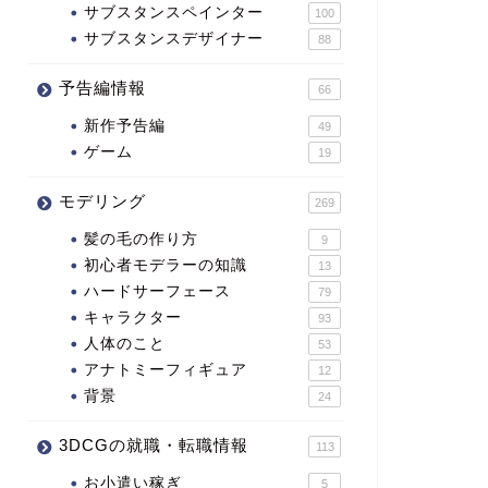
サブスタンスペインター
100
サブスタンスデザイナー
88
予告編情報
66
新作予告編
49
ゲーム
19
モデリング
269
髪の毛の作り方
9
初心者モデラーの知識
13
ハードサーフェース
79
キャラクター
93
人体のこと
53
アナトミーフィギュア
12
背景
24
3DCGの就職・転職情報
113
お小遣い稼ぎ
5