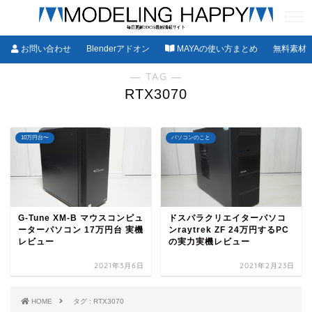
お問い合わせ
Blenderアドオン
MAYAの使い方まとめ
無料素材
― TAG ―
RTX3070
10万円台〜
パソコンのこと
G-Tune XM-B マウスコンピュ
ドスパラクリエイターパソコ
ーターパソコン 17万円台 実機
ンraytrek ZF 24万円するPC
レビュー
の実力実機レビュー
2021年3月6日
2021年2月23日
HOME
タグ : RTX3070