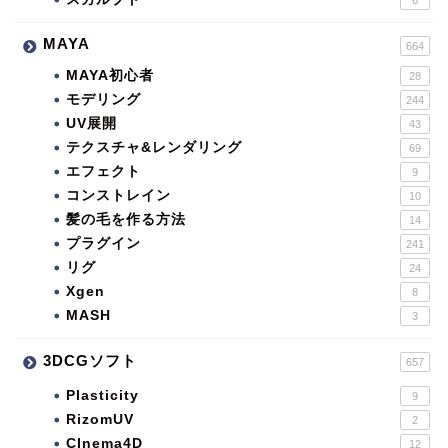
MAYA
664
MAYA初心者
28
モデリング
244
UV展開
43
テクスチャ&レンダリング
69
エフェクト
9
コンストレイン
10
髪の毛を作る方法
14
プラグイン
241
リグ
24
Xgen
8
MASH
3
3DCGソフト
657
Plasticity
9
RizomUV
2
CInema4D
12