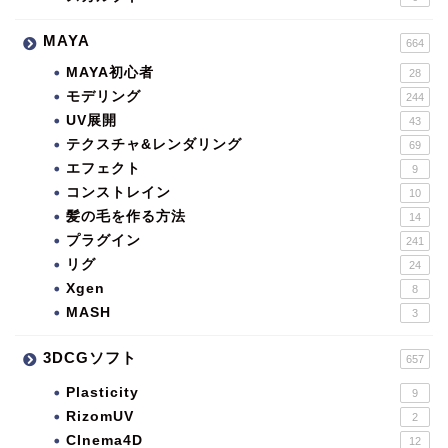
MAYA
664
MAYA初心者
28
モデリング
244
UV展開
43
テクスチャ&レンダリング
69
エフェクト
9
コンストレイン
10
髪の毛を作る方法
14
プラグイン
241
リグ
24
Xgen
8
MASH
3
3DCGソフト
657
Plasticity
9
RizomUV
2
CInema4D
12