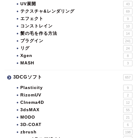
UV展開
43
テクスチャ&レンダリング
69
エフェクト
9
コンストレイン
10
髪の毛を作る方法
14
プラグイン
241
リグ
24
Xgen
8
MASH
3
3DCGソフト
657
Plasticity
9
RizomUV
2
CInema4D
12
3dsMAX
55
MODO
21
3D-COAT
6
zbrush
198