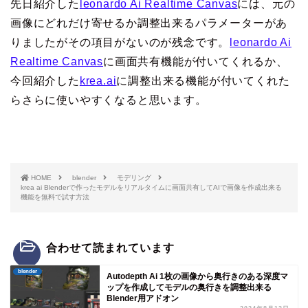
先日紹介した
leonardo Ai Realtime Canvas
には、元の
画像にどれだけ寄せるか調整出来るパラメーターがあ
りましたがその項目がないのが残念です。
leonardo Ai
Realtime Canvas
に画面共有機能が付いてくれるか、
今回紹介した
krea.ai
に調整出来る機能が付いてくれた
らさらに使いやすくなると思います。
HOME
blender
モデリング
krea ai Blenderで作ったモデルをリアルタイムに画面共有してAIで画像を作成出来る
機能を無料で試す方法
合わせて読まれています
blender
Autodepth Ai 1枚の画像から奥行きのある深度マ
ップを作成してモデルの奥行きを調整出来る
Blender用アドオン