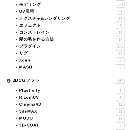
モデリング
244
UV展開
43
テクスチャ&レンダリング
69
エフェクト
9
コンストレイン
10
髪の毛を作る方法
14
プラグイン
241
リグ
24
Xgen
8
MASH
3
3DCGソフト
657
Plasticity
9
RizomUV
2
CInema4D
12
3dsMAX
55
MODO
21
3D-COAT
6