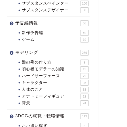
サブスタンスペインター
100
サブスタンスデザイナー
88
予告編情報
66
新作予告編
49
ゲーム
19
モデリング
269
髪の毛の作り方
9
初心者モデラーの知識
13
ハードサーフェース
79
キャラクター
93
人体のこと
53
アナトミーフィギュア
12
背景
24
3DCGの就職・転職情報
113
お小遣い稼ぎ
5