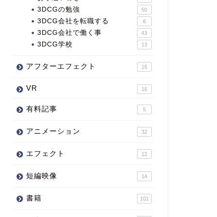
3DCGの勉強
50
3DCG会社を転職する
6
3DCG会社で働く事
43
3DCG学校
13
アフターエフェクト
16
VR
16
有料記事
5
アニメーション
32
エフェクト
12
短編映像
14
書籍
101