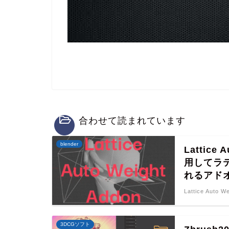
合わせて読まれています
blender
Lattice
用してラ
れるアド
Lattice Auto W
3DCGソフト