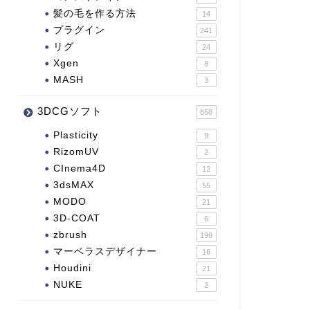
髪の毛を作る方法
14
プラグイン
241
リグ
24
Xgen
8
MASH
3
3DCGソフト
658
Plasticity
9
RizomUV
2
CInema4D
12
3dsMAX
55
MODO
21
3D-COAT
6
zbrush
199
マーベラスデザイナー
16
Houdini
21
NUKE
2