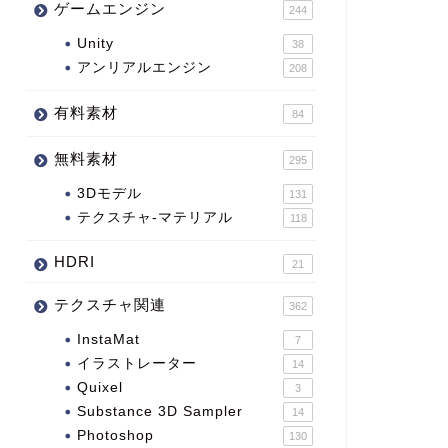
ゲームエンジン
244
Unity
38
アンリアルエンジン
208
有料素材
84
無料素材
295
3Dモデル
131
テクスチャ-マテリアル
118
HDRI
21
テクスチャ関連
362
InstaMat
7
イラストレーター
14
Quixel
3
Substance 3D Sampler
14
Photoshop
130