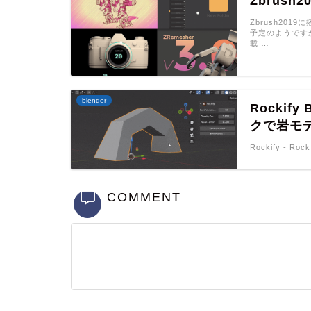
Zbrus
Zbrush20
予定のようです
載 …
blender
Rocki
クで岩モ
Rockify - Ro
COMMENT