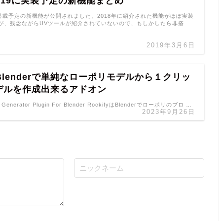
h2019に実装予定の新機能まとめ
19に搭載予定の新機能が公開されました。2018年に紹介された機能がほぼ実装
が、残念ながらUVツールが紹介されていないので、もしかしたら非搭
2019年3月6日
fy Blenderで単純なローポリモデルから１クリッ
デルを作成出来るアドオン
ck Generator Plugin For Blender RockifyはBlenderでローポリのブロ …
2023年9月26日