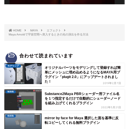
HOME
MAYA
エフェクト
Maya Arnoldで宇宙空間へ突入するときの光の演出を作る方法
合わせて読まれています
モデリング
オリジナルパーツをモデリングして登録すれば簡
単にメッシュに埋め込めるようになるMAYA用プ
ラグイン「plugit 2.0」にアップデートされまし
た！
2019年2月7日
MAYA
Substance2Maya PBRシェーダー用ファイル名
を１つ指定するだけで自動的にシェーダーノード
を組み上げてくれるプラグイン
2022年5月21日
MAYA
mirror by face for Maya 選択した面を基準に反
転コピーしてくれる無料プラグイン