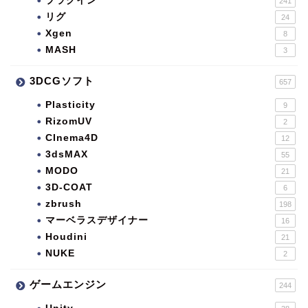
プラグイン
241
リグ
24
Xgen
8
MASH
3
3DCGソフト
657
Plasticity
9
RizomUV
2
CInema4D
12
3dsMAX
55
MODO
21
3D-COAT
6
zbrush
198
マーベラスデザイナー
16
Houdini
21
NUKE
2
ゲームエンジン
244