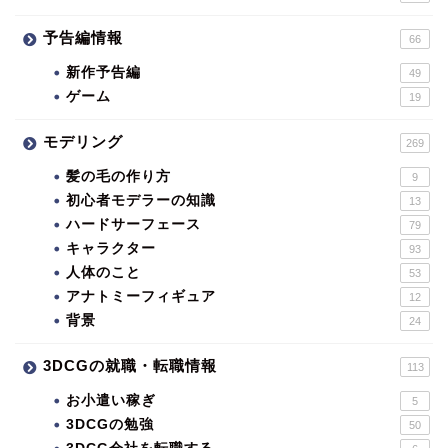
予告編情報
66
新作予告編
49
ゲーム
19
モデリング
269
髪の毛の作り方
9
初心者モデラーの知識
13
ハードサーフェース
79
キャラクター
93
人体のこと
53
アナトミーフィギュア
12
背景
24
3DCGの就職・転職情報
113
お小遣い稼ぎ
5
3DCGの勉強
50