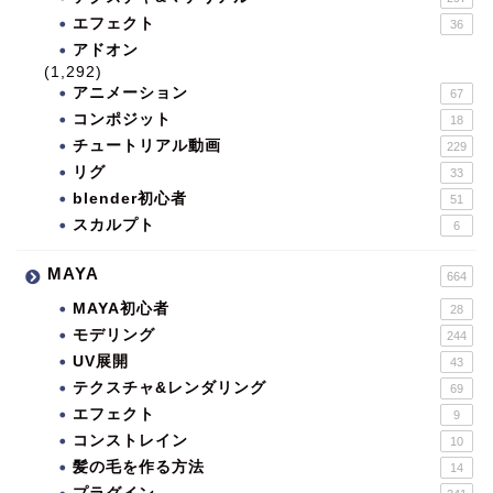
エフェクト
36
アドオン
(1,292)
アニメーション
67
コンポジット
18
チュートリアル動画
229
リグ
33
blender初心者
51
スカルプト
6
MAYA
664
MAYA初心者
28
モデリング
244
UV展開
43
テクスチャ&レンダリング
69
エフェクト
9
コンストレイン
10
髪の毛を作る方法
14