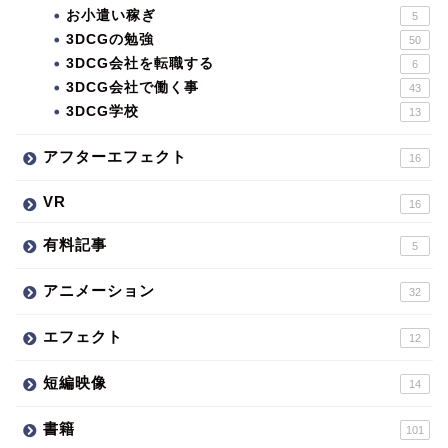
お小遣い稼ぎ
5
3DCGの勉強
50
3DCG会社を転職する
6
3DCG会社で働く事
43
3DCG学校
13
アフターエフェクト
16
VR
16
有料記事
5
アニメーション
32
エフェクト
12
短編映像
14
書籍
101