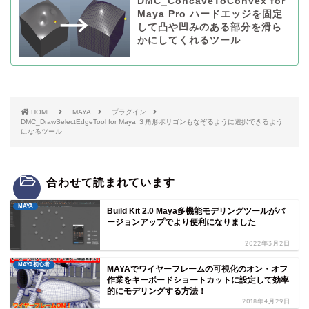
DMC_ConcaveToConvex for
Maya Pro ハードエッジを固定
して凸や凹みのある部分を滑ら
かにしてくれるツール
HOME
MAYA
プラグイン
DMC_DrawSelectEdgeTool for Maya ３角形ポリゴンもなぞるように選択できるよう
になるツール
合わせて読まれています
MAYA
Build Kit 2.0 Maya多機能モデリングツールがバ
ージョンアップでより便利になりました
2022年3月2日
MAYA初心者
MAYAでワイヤーフレームの可視化のオン・オフ
作業をキーボードショートカットに設定して効率
的にモデリングする方法！
2018年4月29日