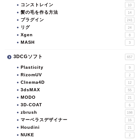
コンストレイン
10
髪の毛を作る方法
14
プラグイン
241
リグ
24
Xgen
8
MASH
3
3DCGソフト
657
Plasticity
9
RizomUV
2
CInema4D
12
3dsMAX
55
MODO
21
3D-COAT
6
zbrush
198
マーベラスデザイナー
16
Houdini
21
NUKE
2