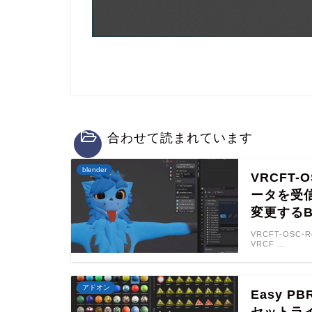
合わせて読まれています
blender
VRCFT-O
ータを受
変更するB
VRCFT-OSC-R
VRCF …
アドオン
Easy 
セットラ