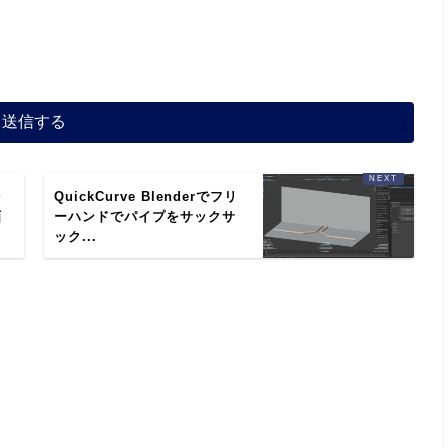
を
QuickCurve Blenderでフリ
画
ーハンドでパイプをサックサ
ック...