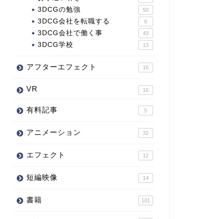
3DCGの勉強
50
3DCG会社を転職する
6
3DCG会社で働く事
43
3DCG学校
13
アフターエフェクト
16
VR
16
有料記事
5
アニメーション
32
エフェクト
12
短編映像
14
書籍
101