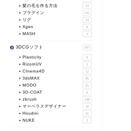
髪の毛を作る方法
14
プラグイン
241
リグ
24
Xgen
8
MASH
3
3DCGソフト
657
Plasticity
9
RizomUV
2
CInema4D
12
3dsMAX
55
MODO
21
3D-COAT
6
zbrush
198
マーベラスデザイナー
16
Houdini
21
NUKE
2