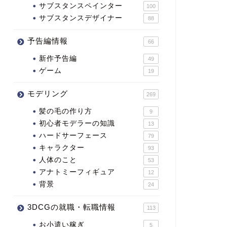
サブスタンスペインター
100
サブスタンスデザイナー
88
予告編情報
66
新作予告編
49
ゲーム
19
モデリング
269
髪の毛の作り方
9
初心者モデラーの知識
13
ハードサーフェース
79
キャラクター
93
人体のこと
53
アナトミーフィギュア
12
背景
24
3DCGの就職・転職情報
113
お小遣い稼ぎ
5