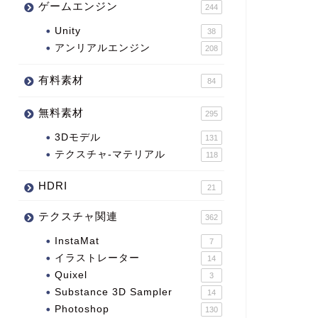
ゲームエンジン
244
Unity
38
アンリアルエンジン
208
有料素材
84
無料素材
295
3Dモデル
131
テクスチャ-マテリアル
118
HDRI
21
テクスチャ関連
362
InstaMat
7
イラストレーター
14
Quixel
3
Substance 3D Sampler
14
Photoshop
130