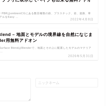
Easy PBRはembientCGにある数百種類の鉄、プラスチック、岩、道路、草
ルをEasy …
2022年4月8日
e Blend – 地面とモデルの境界線を自然になじま
nder用無料アドオン
end Surface BlendはBlenderで、地面とその上に配置したモデルのマテリア
 …
2026年5月31日