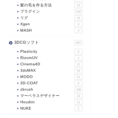
髪の毛を作る方法
14
プラグイン
240
リグ
24
Xgen
8
MASH
3
3DCGソフト
657
Plasticity
9
RizomUV
2
CInema4D
12
3dsMAX
55
MODO
21
3D-COAT
6
zbrush
198
マーベラスデザイナー
16
Houdini
21
NUKE
2