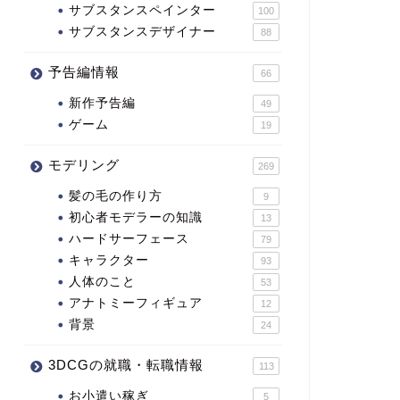
サブスタンスペインター
100
サブスタンスデザイナー
88
予告編情報
66
新作予告編
49
ゲーム
19
モデリング
269
髪の毛の作り方
9
初心者モデラーの知識
13
ハードサーフェース
79
キャラクター
93
人体のこと
53
アナトミーフィギュア
12
背景
24
3DCGの就職・転職情報
113
お小遣い稼ぎ
5