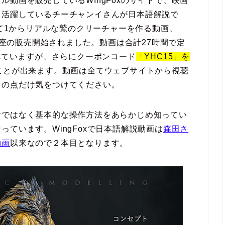
動画を販売しているWIngFoxのサイトで、映画
て活躍しているチーチャンイさんが日本語解説で
って1からリアルな鷲のクリーチャーを作る動画、
作講座の販売開始されました。動画は合計27時間で定
されていますが、さらにクーポンコード
「YHC15」を
ことが出来ます。動画は全てウェブサイトから視聴
その点だけ気をつけてください。
者ではなく基本的な操作方法をあらかじめ知ってい
ています。WingFoxで日本語解説動画は
森田さ
動画
以来なので２本目となります。