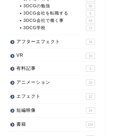
3DCGの勉強
50
3DCG会社を転職する
6
3DCG会社で働く事
43
3DCG学校
13
アフターエフェクト
16
VR
16
有料記事
5
アニメーション
32
エフェクト
12
短編映像
14
書籍
101