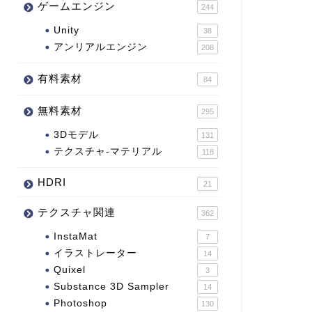
ゲームエンジン
244
Unity
38
アンリアルエンジン
208
有料素材
84
無料素材
295
3Dモデル
131
テクスチャ-マテリアル
118
HDRI
21
テクスチャ関連
362
InstaMat
7
イラストレーター
14
Quixel
3
Substance 3D Sampler
14
Photoshop
130