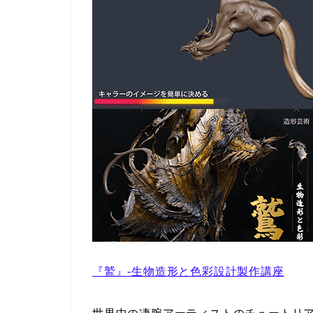
『鷲』-生物造形と色彩設計製作講座