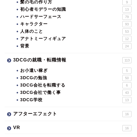
髪の毛の作り方
9
初心者モデラーの知識
13
ハードサーフェース
79
キャラクター
93
人体のこと
53
アナトミーフィギュア
12
背景
24
3DCGの就職・転職情報
113
お小遣い稼ぎ
5
3DCGの勉強
50
3DCG会社を転職する
6
3DCG会社で働く事
43
3DCG学校
13
アフターエフェクト
16
VR
16