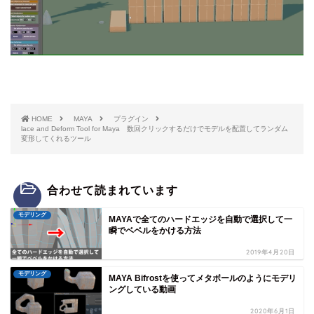
HOME
MAYA
プラグイン
lace and Deform Tool for Maya 数回クリックするだけでモデルを配置してランダム
変形してくれるツール
合わせて読まれています
モデリング
MAYAで全てのハードエッジを自動で選択して一
瞬でベベルをかける方法
2019年4月20日
モデリング
MAYA Bifrostを使ってメタボールのようにモデリ
ングしている動画
2020年6月1日