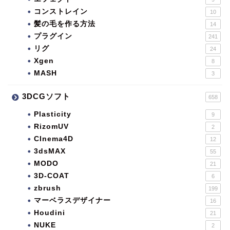
コンストレイン
10
髪の毛を作る方法
14
プラグイン
241
リグ
24
Xgen
8
MASH
3
3DCGソフト
658
Plasticity
9
RizomUV
2
CInema4D
12
3dsMAX
55
MODO
21
3D-COAT
6
zbrush
199
マーベラスデザイナー
16
Houdini
21
NUKE
2