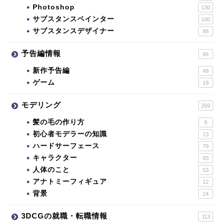
Photoshop
130
サブスタンスペインター
100
サブスタンスデザイナー
88
予告編情報
66
新作予告編
49
ゲーム
19
モデリング
269
髪の毛の作り方
9
初心者モデラーの知識
13
ハードサーフェース
79
キャラクター
93
人体のこと
53
アナトミーフィギュア
12
背景
24
3DCGの就職・転職情報
113