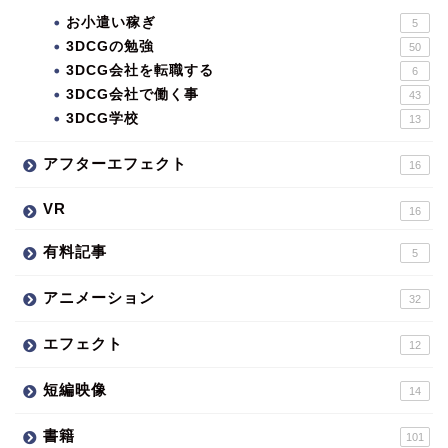
お小遣い稼ぎ
5
3DCGの勉強
50
3DCG会社を転職する
6
3DCG会社で働く事
43
3DCG学校
13
アフターエフェクト
16
VR
16
有料記事
5
アニメーション
32
エフェクト
12
短編映像
14
書籍
101