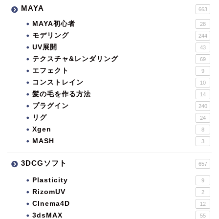
MAYA
663
MAYA初心者
28
モデリング
244
UV展開
43
テクスチャ&レンダリング
69
エフェクト
9
コンストレイン
10
髪の毛を作る方法
14
プラグイン
240
リグ
24
Xgen
8
MASH
3
3DCGソフト
657
Plasticity
9
RizomUV
2
CInema4D
12
3dsMAX
55