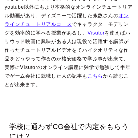
youtube以外にもより本格的なオンラインチュートリア
ル動画があり、ディズニーで活躍した糸数さんの
オン
ラインチュートリアルコース
でキャラクターモデリン
グを効率的に学べる授業があるし、
Visutor
を使えばハ
リウッド映画に興味がある人は現役で活躍する講師が
作ったチュートリアルビデオをてハイクオリティな作
品をどうやって作るのか格安価格で学ぶ事が出来て、
実際にVisutorのオンライン講座に独学で勉強して半年
でゲーム会社に就職した人の記事も
こちら
から読むこ
とが出来ます。
学校に通わずCG会社で内定をもらう
には？