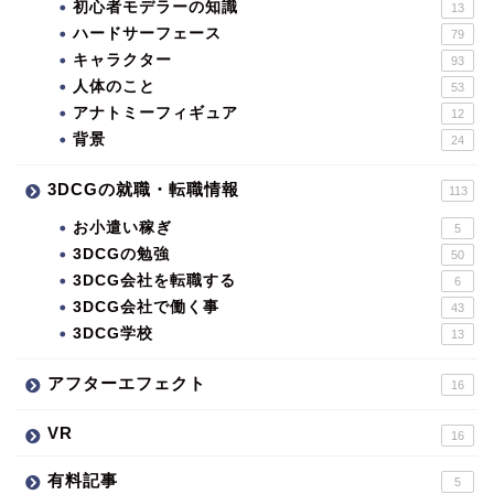
初心者モデラーの知識
13
ハードサーフェース
79
キャラクター
93
人体のこと
53
アナトミーフィギュア
12
背景
24
3DCGの就職・転職情報
113
お小遣い稼ぎ
5
3DCGの勉強
50
3DCG会社を転職する
6
3DCG会社で働く事
43
3DCG学校
13
アフターエフェクト
16
VR
16
有料記事
5