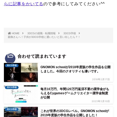
らに記事をかいてる
ので参考にしてみてください^^
HOME
3DCGの就職・転職情報
3DCG学校
親御さんへ！子供が3DCG学校に通いたいと言い出したら？！
合わせて読まれています
3DCG学校
GNOMON schoolが2018年度版の学生作品を公開
しました。今回のクオリティも凄いです。
2018年2月17日
3DCG学校
毎月10万円、年間120万円返済不要の奨学金がも
らえるCygamesゲームクリエイター奨学金制度
が公開
2023年3月10日
3DCG学校
これが世界の3DCGレベル。GNOMON schoolが
2019年度版の学生作品を公開しました！