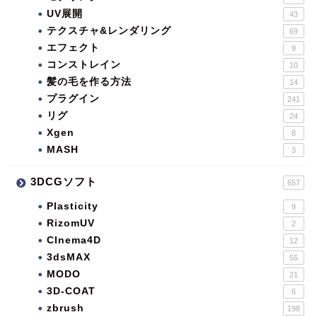
UV展開
43
テクスチャ&レンダリング
69
エフェクト
9
コンストレイン
10
髪の毛を作る方法
14
プラグイン
241
リグ
24
Xgen
8
MASH
3
3DCGソフト
657
Plasticity
9
RizomUV
2
CInema4D
12
3dsMAX
55
MODO
21
3D-COAT
6
zbrush
198