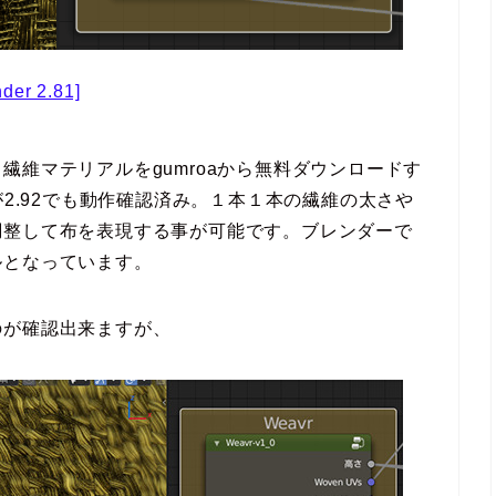
der 2.81]
繊維マテリアルをgumroaから無料ダウンロードす
が2.92でも動作確認済み。１本１本の繊維の太さや
調整して布を表現する事が可能です。ブレンダーで
ルとなっています。
のが確認出来ますが、