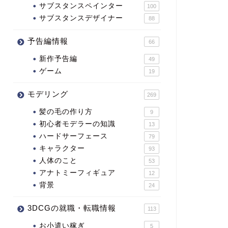
サブスタンスペインター
100
サブスタンスデザイナー
88
予告編情報
66
新作予告編
49
ゲーム
19
モデリング
269
髪の毛の作り方
9
初心者モデラーの知識
13
ハードサーフェース
79
キャラクター
93
人体のこと
53
アナトミーフィギュア
12
背景
24
3DCGの就職・転職情報
113
お小遣い稼ぎ
5