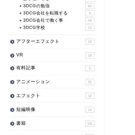
3DCGの勉強
50
3DCG会社を転職する
6
3DCG会社で働く事
43
3DCG学校
13
アフターエフェクト
16
VR
16
有料記事
5
アニメーション
32
エフェクト
12
短編映像
14
書籍
101