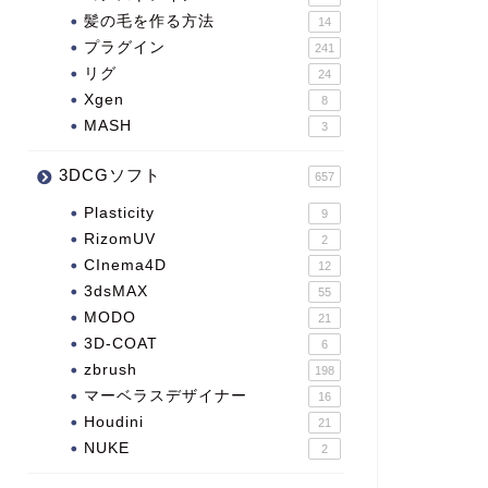
髪の毛を作る方法
14
プラグイン
241
リグ
24
Xgen
8
MASH
3
3DCGソフト
657
Plasticity
9
RizomUV
2
CInema4D
12
3dsMAX
55
MODO
21
3D-COAT
6
zbrush
198
マーベラスデザイナー
16
Houdini
21
NUKE
2