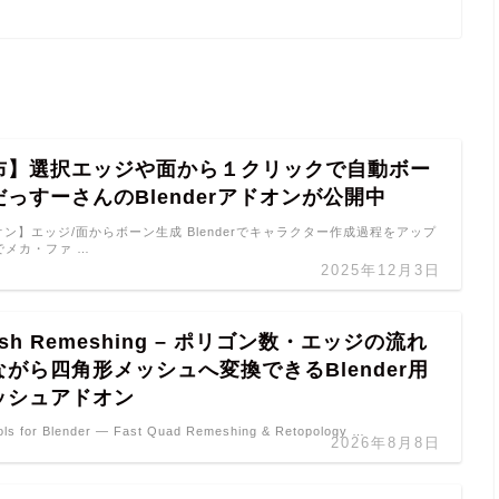
布】選択エッジや面から１クリックで自動ボー
っすーさんのBlenderアドオンが公開中
アドオン】エッジ/面からボーン生成 Blenderでキャラクター作成過程をアップ
hでメカ・ファ …
2025年12月3日
msh Remeshing – ポリゴン数・エッジの流れ
がら四角形メッシュへ変換できるBlender用
ッシュアドオン
ls for Blender — Fast Quad Remeshing & Retopology …
2026年8月8日