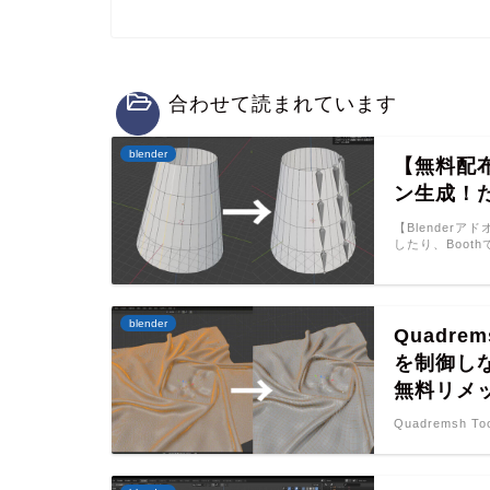
合わせて読まれています
blender
【無料配
ン生成！だ
【Blender
したり、Boot
blender
Quadre
を制御しな
無料リメ
Quadremsh Too