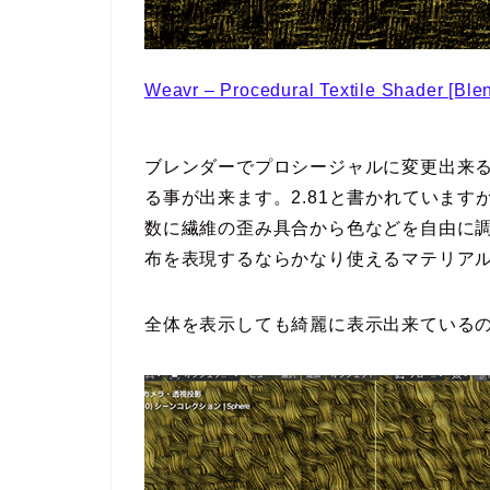
Weavr – Procedural Textile Shader [Blen
ブレンダーでプロシージャルに変更出来る
る事が出来ます。2.81と書かれています
数に繊維の歪み具合から色などを自由に
布を表現するならかなり使えるマテリア
全体を表示しても綺麗に表示出来ている