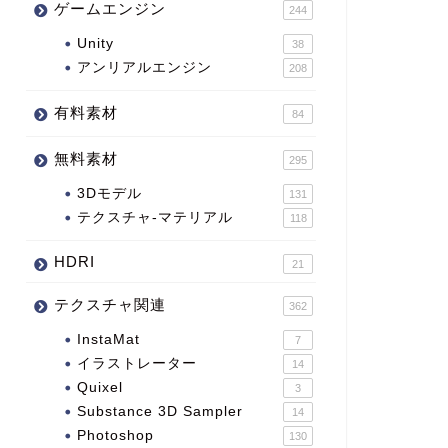
ゲームエンジン
244
Unity
38
アンリアルエンジン
208
有料素材
84
無料素材
295
3Dモデル
131
テクスチャ-マテリアル
118
HDRI
21
テクスチャ関連
362
InstaMat
7
イラストレーター
14
Quixel
3
Substance 3D Sampler
14
Photoshop
130