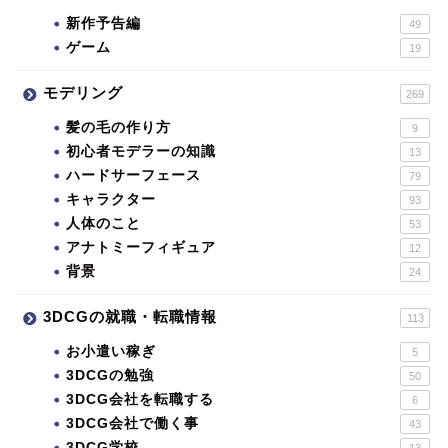
新作予告編
49
ゲーム
19
モデリング
269
髪の毛の作り方
9
初心者モデラーの知識
13
ハードサーフェース
79
キャラクター
93
人体のこと
53
アナトミーフィギュア
12
背景
24
3DCGの就職・転職情報
113
お小遣い稼ぎ
5
3DCGの勉強
50
3DCG会社を転職する
6
3DCG会社で働く事
43
3DCG学校