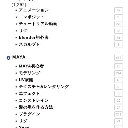
(1,292)
アニメーション
67
コンポジット
18
チュートリアル動画
229
リグ
33
blender初心者
51
スカルプト
6
MAYA
664
MAYA初心者
28
モデリング
244
UV展開
43
テクスチャ&レンダリング
69
エフェクト
9
コンストレイン
10
髪の毛を作る方法
14
プラグイン
241
リグ
24
Xgen