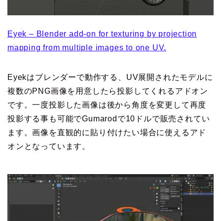
Eyek – Blender add-on for texturing by projection
mapping from multiple images to one UV.
Eyekはブレンダーで動作する、UV展開されたモデルに
複数のPNG画像を用意したら投影してくれるアドオン
です。一度投影した画像は後から角度を変更して再度
投影する事も可能でGumarodで10ドルで販売されてい
ます。画像を直観的に貼り付けたい場合に使えるアド
オンとなっています。