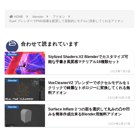
HOME
blender
アドオン
Eyek ブレンダーでPNG画像を配置して直観的にモデルに投影してくれるアドオン
合わせて読まれています
blender
Stylized Shaders.V2 Blenderでカスタマイズ可
能な手書き風質感マテリアル18種類セット
2023年7月5日
blender
VoxCleanerV2 ブレンダーでボクセルモデルを１
クリックで綺麗なトポロジーに変換してくれる無
料アドオン
2022年10月13日
blender
Surface Inflate２つの面を選択して丸みの凸や凹
みを簡単作成出来るBlender用無料アドオン
2023年2月27日