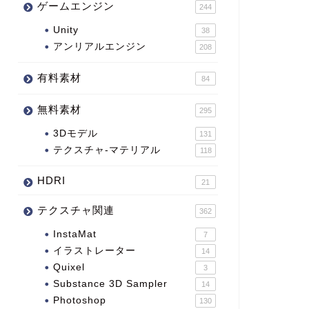
ゲームエンジン
244
Unity
38
アンリアルエンジン
208
有料素材
84
無料素材
295
3Dモデル
131
テクスチャ-マテリアル
118
HDRI
21
テクスチャ関連
362
InstaMat
7
イラストレーター
14
Quixel
3
Substance 3D Sampler
14
Photoshop
130