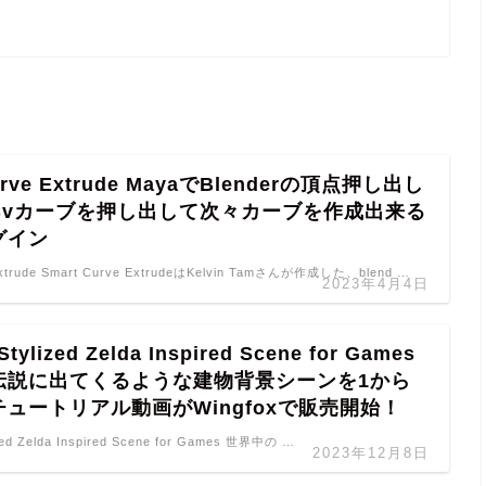
urve Extrude MayaでBlenderの頂点押し出し
Cvカーブを押し出して次々カーブを作成出来る
グイン
Extrude Smart Curve ExtrudeはKelvin Tamさんが作成した、blend …
2023年4月4日
 Stylized Zelda Inspired Scene for Games
伝説に出てくるような建物背景シーンを1から
ュートリアル動画がWingfoxで販売開始！
ized Zelda Inspired Scene for Games 世界中の …
2023年12月8日