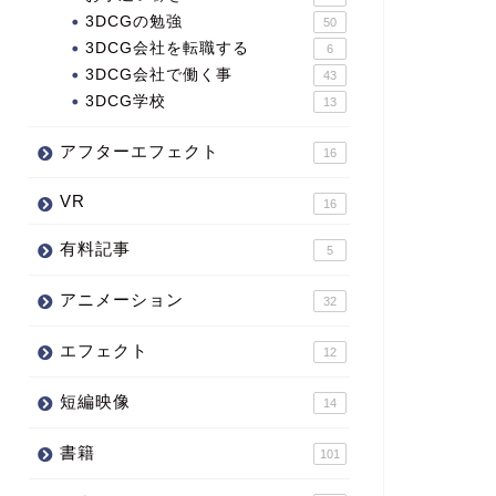
3DCGの勉強
50
3DCG会社を転職する
6
3DCG会社で働く事
43
3DCG学校
13
アフターエフェクト
16
VR
16
有料記事
5
アニメーション
32
エフェクト
12
短編映像
14
書籍
101