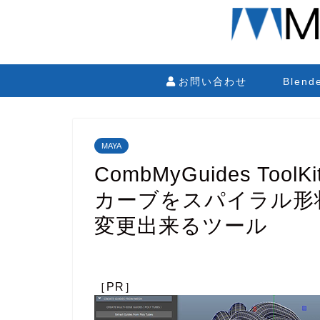
お問い合わせ
Blen
MAYA
CombMyGuides To
カーブをスパイラル形
変更出来るツール
［PR］