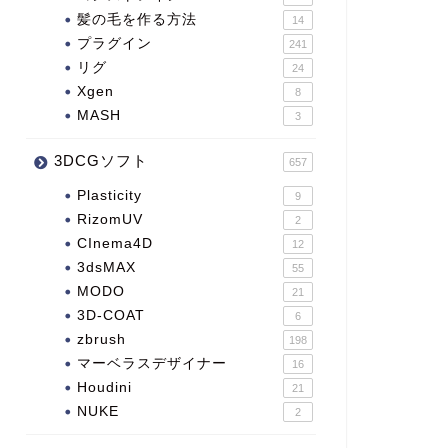
髪の毛を作る方法
14
プラグイン
241
リグ
24
Xgen
8
MASH
3
3DCGソフト
657
Plasticity
9
RizomUV
2
CInema4D
12
3dsMAX
55
MODO
21
3D-COAT
6
zbrush
198
マーベラスデザイナー
16
Houdini
21
NUKE
2