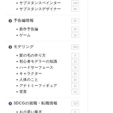
サブスタンスペインター
100
サブスタンスデザイナー
88
予告編情報
66
新作予告編
49
ゲーム
19
モデリング
269
髪の毛の作り方
9
初心者モデラーの知識
13
ハードサーフェース
79
キャラクター
93
人体のこと
53
アナトミーフィギュア
12
背景
24
3DCGの就職・転職情報
113
お小遣い稼ぎ
5