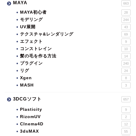
MAYA
663
MAYA初心者
28
モデリング
244
UV展開
43
テクスチャ&レンダリング
69
エフェクト
9
コンストレイン
10
髪の毛を作る方法
14
プラグイン
240
リグ
24
Xgen
8
MASH
3
3DCGソフト
657
Plasticity
9
RizomUV
2
CInema4D
12
3dsMAX
55