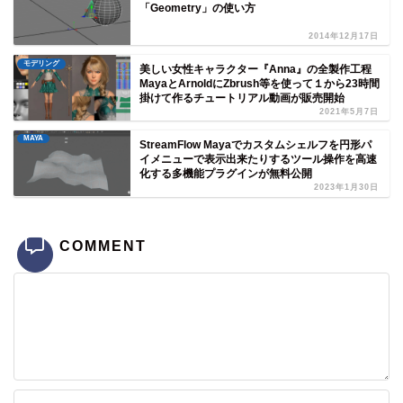
「Geometry」の使い方
2014年12月17日
モデリング
美しい女性キャラクター『Anna』の全製作工程
MayaとArnoldにZbrush等を使って１から23時間
掛けて作るチュートリアル動画が販売開始
2021年5月7日
MAYA
StreamFlow Mayaでカスタムシェルフを円形パ
イメニューで表示出来たりするツール操作を高速
化する多機能プラグインが無料公開
2023年1月30日
COMMENT