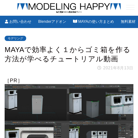
お問い合わせ
Blenderアドオン
MAYAの使い方まとめ
無料素材
モデリング
MAYAで効率よく１からゴミ箱を作る
方法が学べるチュートリアル動画
2021年8月13日
［PR］