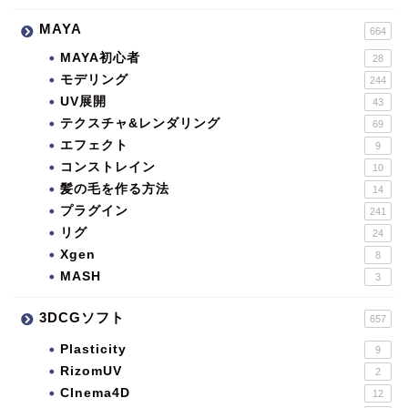
MAYA
664
MAYA初心者
28
モデリング
244
UV展開
43
テクスチャ&レンダリング
69
エフェクト
9
コンストレイン
10
髪の毛を作る方法
14
プラグイン
241
リグ
24
Xgen
8
MASH
3
3DCGソフト
657
Plasticity
9
RizomUV
2
CInema4D
12