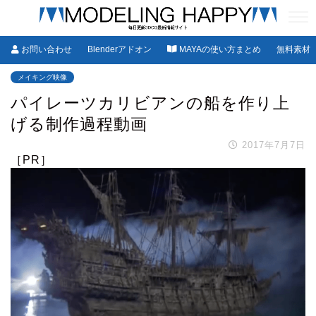
お問い合わせ
Blenderアドオン
MAYAの使い方まとめ
無料素材
メイキング映像
パイレーツカリビアンの船を作り上
げる制作過程動画
2017年7月7日
［PR］