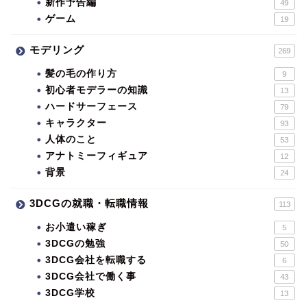
新作予告編
49
ゲーム
19
モデリング
269
髪の毛の作り方
9
初心者モデラーの知識
13
ハードサーフェース
79
キャラクター
93
人体のこと
53
アナトミーフィギュア
12
背景
24
3DCGの就職・転職情報
113
お小遣い稼ぎ
5
3DCGの勉強
50
3DCG会社を転職する
6
3DCG会社で働く事
43
3DCG学校
13