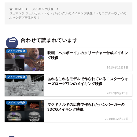
HOME
メイキング映像
ジュマンジ ウェルカム・トゥ・ジャングルのメイキング映像！ヘリコプターやサイの
ルックデブ画像あり！
合わせて読まれています
メイキング映像
映画「ヘルボーイ」のクリーチャー合成メイキン
グ映像
2019年11月8日
メイキング映像
あれもこれもモデルで作られている！スターウォ
ーズローグワンのメイキング映像
2017年9月29日
メイキング映像
マクドナルドの広告で作られたハンバーガーの
3DCGメイキング映像
2019年12月10日