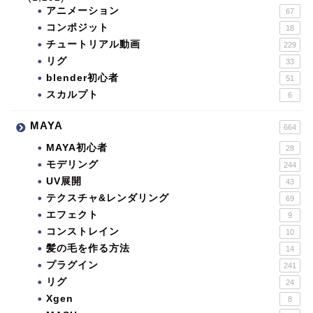
アニメーション
67
コンポジット
18
チュートリアル動画
229
リグ
33
blender初心者
51
スカルプト
6
MAYA
664
MAYA初心者
28
モデリング
244
UV展開
43
テクスチャ&レンダリング
69
エフェクト
9
コンストレイン
10
髪の毛を作る方法
14
プラグイン
241
リグ
24
Xgen
8