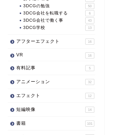
3DCGの勉強
50
3DCG会社を転職する
6
3DCG会社で働く事
43
3DCG学校
13
アフターエフェクト
16
VR
16
有料記事
5
アニメーション
32
エフェクト
12
短編映像
14
書籍
101