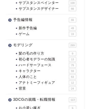
サブスタンスペインター
100
サブスタンスデザイナー
88
予告編情報
66
新作予告編
49
ゲーム
19
モデリング
269
髪の毛の作り方
9
初心者モデラーの知識
13
ハードサーフェース
79
キャラクター
93
人体のこと
53
アナトミーフィギュア
12
背景
24
3DCGの就職・転職情報
113
お小遣い稼ぎ
5