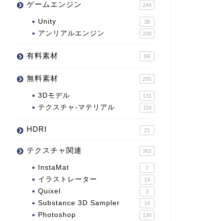
ゲームエンジン
244
Unity
38
アンリアルエンジン
208
有料素材
84
無料素材
295
3Dモデル
131
テクスチャ-マテリアル
118
HDRI
21
テクスチャ関連
362
InstaMat
7
イラストレーター
14
Quixel
3
Substance 3D Sampler
14
Photoshop
130