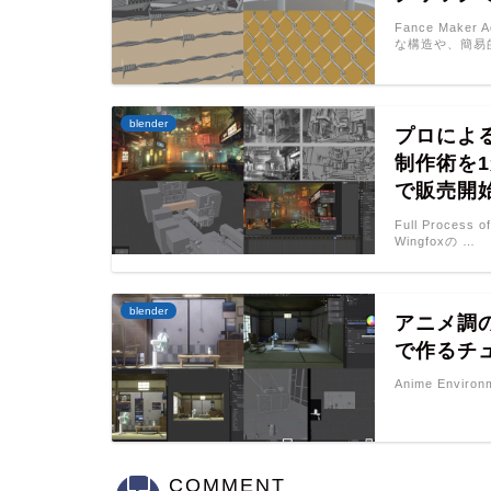
Fance Mak
な構造や、簡易
blender
プロによる
制作術を1
で販売開
Full Proce
Wingfoxの …
blender
アニメ調の和
で作るチュ
Anime Environ
COMMENT