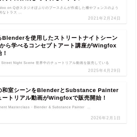
er Adoo on Q@スタジオぽぷりのブースさんが作成した柵やフェンスのよう
的なトラス …
2021年2月24日
Blenderを使用したストリートナイトシーン
から学べるコンセプトアート講座がWingfox
始！
ss of Street Night Scene 世界中のチュートリアル動画を販売している
2025年4月29日
室シーンをBlenderとSubstance Painter
ートリアル動画がWingfoxで販売開始！
ment Masterclass - Blender & Substance Painter …
2026年2月1日