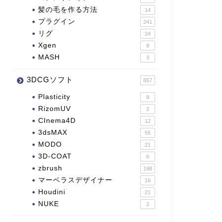
髪の毛を作る方法
14
プラグイン
241
リグ
24
Xgen
8
MASH
3
3DCGソフト
657
Plasticity
9
RizomUV
2
CInema4D
12
3dsMAX
55
MODO
21
3D-COAT
6
zbrush
198
マーベラスデザイナー
16
Houdini
21
NUKE
2