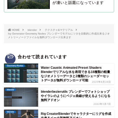
が凄いと話題になっています
HOME
blender
テクスチャ&マテリアル
Ivy Generator Geometry Nodes ブレンダーでモデルにツタを自動的に作成出来るジオ
メトリーノードファイルを無料ダウンロード出来ます
合わせて読まれています
Geometry Nodes
Water Caustic Animated Preset Shaders
Blenderでリアルな水を表現できる18種類の軽量
なジオメトリーデータと2種類のシェーダーセッ
トデータが無料ダウンロード可能
2025年8月28日
blender
blenderbezierutils ブレンダーでフォトショップ
やイラレのようにベジェ曲線が使えるようになる
無料アドオン
2022年3月7日
blender
Rig CreatorBlenderでキャラクターにリグを作成