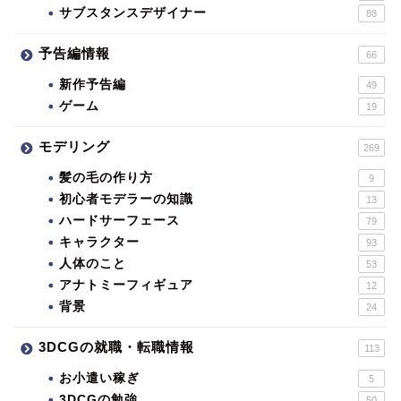
サブスタンスデザイナー
88
予告編情報
66
新作予告編
49
ゲーム
19
モデリング
269
髪の毛の作り方
9
初心者モデラーの知識
13
ハードサーフェース
79
キャラクター
93
人体のこと
53
アナトミーフィギュア
12
背景
24
3DCGの就職・転職情報
113
お小遣い稼ぎ
5
3DCGの勉強
50