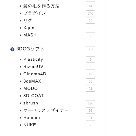
髪の毛を作る方法
14
プラグイン
240
リグ
24
Xgen
8
MASH
3
3DCGソフト
657
Plasticity
9
RizomUV
2
CInema4D
12
3dsMAX
55
MODO
21
3D-COAT
6
zbrush
198
マーベラスデザイナー
16
Houdini
21
NUKE
2