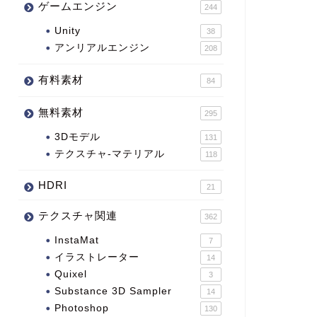
ゲームエンジン
244
Unity
38
アンリアルエンジン
208
有料素材
84
無料素材
295
3Dモデル
131
テクスチャ-マテリアル
118
HDRI
21
テクスチャ関連
362
InstaMat
7
イラストレーター
14
Quixel
3
Substance 3D Sampler
14
Photoshop
130