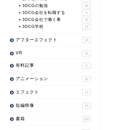
3DCGの勉強
50
3DCG会社を転職する
6
3DCG会社で働く事
43
3DCG学校
13
アフターエフェクト
16
VR
16
有料記事
5
アニメーション
32
エフェクト
12
短編映像
14
書籍
101