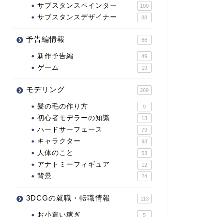
サブスタンスペインター
100
サブスタンスデザイナー
88
予告編情報
66
新作予告編
49
ゲーム
19
モデリング
269
髪の毛の作り方
9
初心者モデラーの知識
13
ハードサーフェース
79
キャラクター
93
人体のこと
53
アナトミーフィギュア
12
背景
24
3DCGの就職・転職情報
113
お小遣い稼ぎ
5