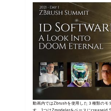
動画内ではZbrushを使用した３種類の
す。1つはZmodelerをベースにcreasei