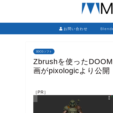
お問い合わせ
Blen
3DCGソフト
Zbrushを使ったDOOM
画がpixologicより公開
［PR］