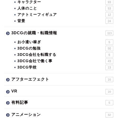
キャラクター
93
人体のこと
53
アナトミーフィギュア
12
背景
24
3DCGの就職・転職情報
113
お小遣い稼ぎ
5
3DCGの勉強
50
3DCG会社を転職する
6
3DCG会社で働く事
43
3DCG学校
13
アフターエフェクト
16
VR
16
有料記事
5
アニメーション
32