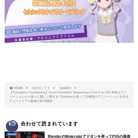
HOME
3DCGソフト
3dsMAX
【Translation Fundraising】Game Animation Masterclass From 0 to 100 簡単なアニ
メーションから徐々に難しい動きまで3dsMaxを使って20種類のアニメーションを作る
チュートリアル動画が販売開始！
合わせて読まれています
blender
BlenderのMolecularアドオンを使ってPS5の発表