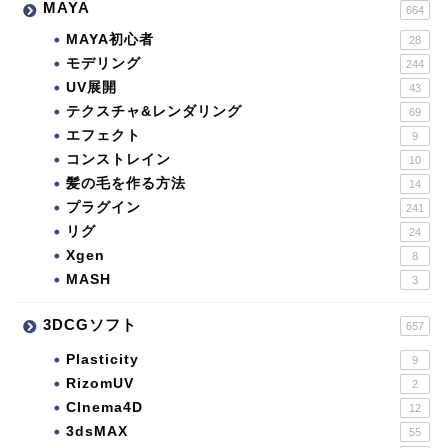
MAYA
664
MAYA初心者
28
モデリング
244
UV展開
43
テクスチャ&レンダリング
69
エフェクト
9
コンストレイン
10
髪の毛を作る方法
14
プラグイン
241
リグ
24
Xgen
8
MASH
3
3DCGソフト
657
Plasticity
9
RizomUV
2
CInema4D
12
3dsMAX
55