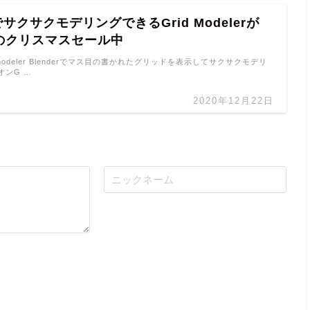
rでサクサクモデリングできるGrid Modelerが
フのクリスマスセール中
rid modeler Blenderでマス目の書かれたグリッドを表示してサクサクモデリ
オンG …
2020年12月22日