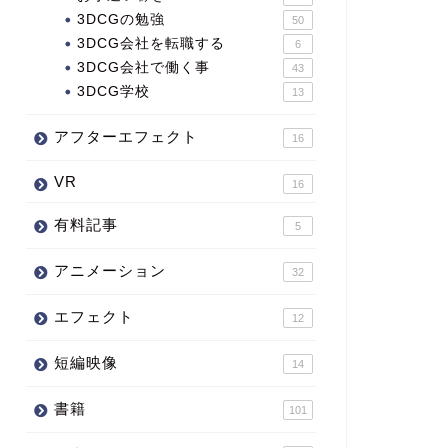
3DCGの勉強
50
3DCG会社を転職する
6
3DCG会社で働く事
43
3DCG学校
13
アフターエフェクト
16
VR
16
有料記事
5
アニメーション
32
エフェクト
12
短編映像
14
書籍
101