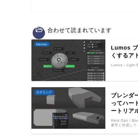
合わせて読まれています
blender
Lumos
くするア
Lumos - Lig
モデリング
ブレンダー
ってハー
ートリア
Hard Ops /
素早く作成して