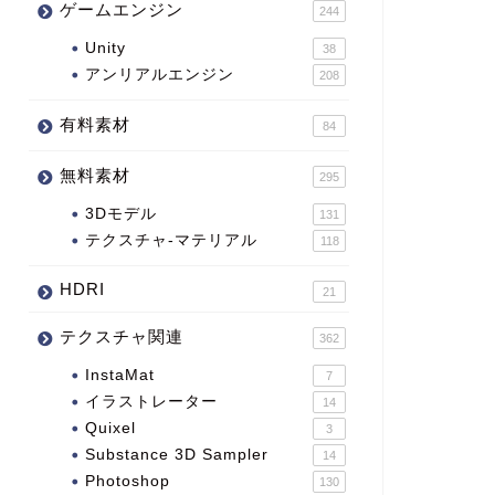
ゲームエンジン
244
Unity
38
アンリアルエンジン
208
有料素材
84
無料素材
295
3Dモデル
131
テクスチャ-マテリアル
118
HDRI
21
テクスチャ関連
362
InstaMat
7
イラストレーター
14
Quixel
3
Substance 3D Sampler
14
Photoshop
130