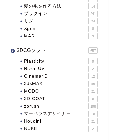
髪の毛を作る方法
14
プラグイン
241
リグ
24
Xgen
8
MASH
3
3DCGソフト
657
Plasticity
9
RizomUV
2
CInema4D
12
3dsMAX
55
MODO
21
3D-COAT
6
zbrush
198
マーベラスデザイナー
16
Houdini
21
NUKE
2