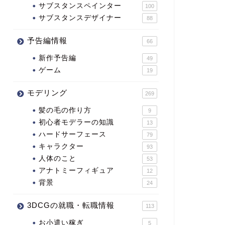
サブスタンスペインター
100
サブスタンスデザイナー
88
予告編情報
66
新作予告編
49
ゲーム
19
モデリング
269
髪の毛の作り方
9
初心者モデラーの知識
13
ハードサーフェース
79
キャラクター
93
人体のこと
53
アナトミーフィギュア
12
背景
24
3DCGの就職・転職情報
113
お小遣い稼ぎ
5