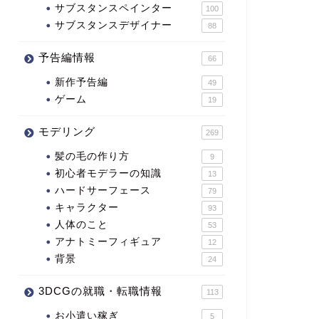
サブスタンスペインター
100
サブスタンスデザイナー
88
予告編情報
66
新作予告編
49
ゲーム
19
モデリング
269
髪の毛の作り方
9
初心者モデラーの知識
13
ハードサーフェース
79
キャラクター
93
人体のこと
53
アナトミーフィギュア
12
背景
24
3DCGの就職・転職情報
113
お小遣い稼ぎ
5