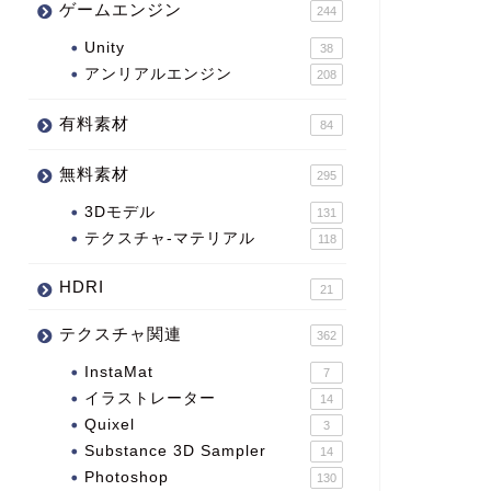
ゲームエンジン
244
Unity
38
アンリアルエンジン
208
有料素材
84
無料素材
295
3Dモデル
131
テクスチャ-マテリアル
118
HDRI
21
テクスチャ関連
362
InstaMat
7
イラストレーター
14
Quixel
3
Substance 3D Sampler
14
Photoshop
130