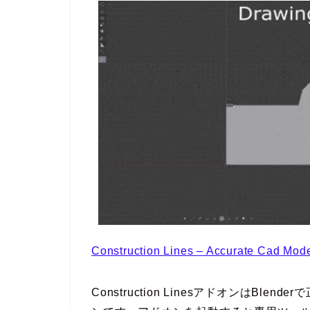
Construction Lines – Accurate Cad Mod
Construction LinesアドオンはB