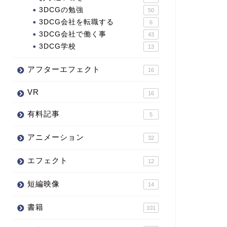
3DCGの勉強
50
3DCG会社を転職する
6
3DCG会社で働く事
43
3DCG学校
13
アフターエフェクト
16
VR
16
有料記事
5
アニメーション
32
エフェクト
12
短編映像
14
書籍
101