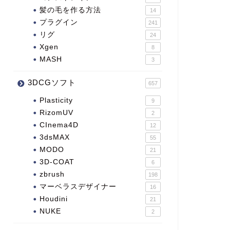
髪の毛を作る方法
14
プラグイン
241
リグ
24
Xgen
8
MASH
3
3DCGソフト
657
Plasticity
9
RizomUV
2
CInema4D
12
3dsMAX
55
MODO
21
3D-COAT
6
zbrush
198
マーベラスデザイナー
16
Houdini
21
NUKE
2