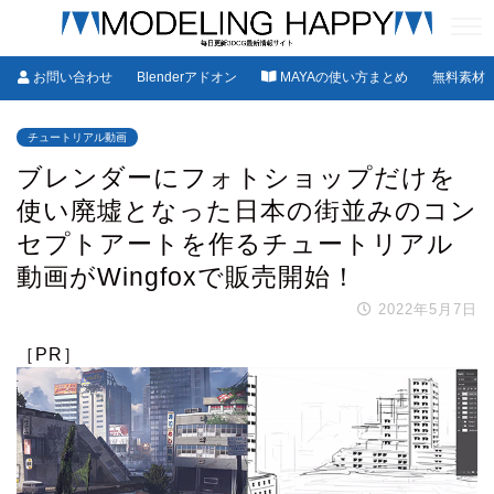
お問い合わせ
Blenderアドオン
MAYAの使い方まとめ
無料素材
チュートリアル動画
ブレンダーにフォトショップだけを
使い廃墟となった日本の街並みのコン
セプトアートを作るチュートリアル
動画がWingfoxで販売開始！
2022年5月7日
［PR］