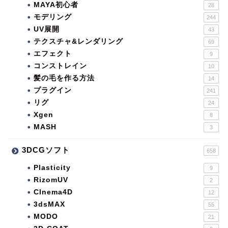
MAYA初心者
28
モデリング
244
UV展開
43
テクスチャ&レンダリング
69
エフェクト
9
コンストレイン
10
髪の毛を作る方法
14
プラグイン
241
リグ
24
Xgen
8
MASH
3
3DCGソフト
658
Plasticity
9
RizomUV
2
CInema4D
12
3dsMAX
55
MODO
21