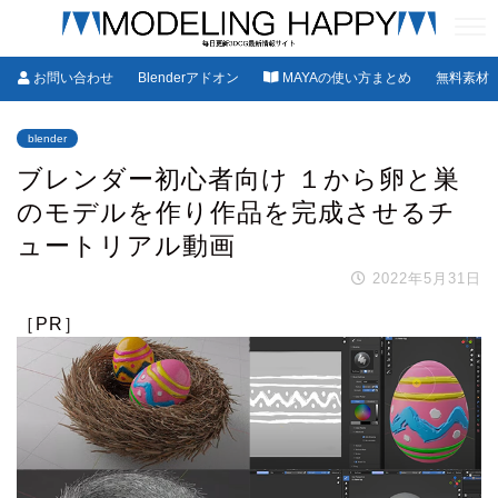
お問い合わせ
Blenderアドオン
MAYAの使い方まとめ
無料素材
blender
ブレンダー初心者向け １から卵と巣
のモデルを作り作品を完成させるチ
ュートリアル動画
2022年5月31日
［PR］