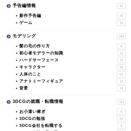
予告編情報
66
新作予告編
49
ゲーム
19
モデリング
269
髪の毛の作り方
9
初心者モデラーの知識
13
ハードサーフェース
79
キャラクター
93
人体のこと
53
アナトミーフィギュア
12
背景
24
3DCGの就職・転職情報
113
お小遣い稼ぎ
5
3DCGの勉強
50
3DCG会社を転職する
6