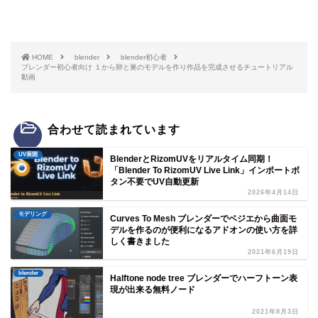
HOME
blender
blender初心者
ブレンダー初心者向け １から卵と巣のモデルを作り作品を完成させるチュートリアル
動画
合わせて読まれています
UV展開
BlenderとRizomUVをリアルタイム同期！
「Blender To RizomUV Live Link」インポートボ
タン不要でUV自動更新
2026年4月14日
モデリング
Curves To Mesh ブレンダーでベジエから曲面モ
デルを作るのが便利になるアドオンの使い方を詳
しく書きました
2021年6月19日
blender
Halftone node tree ブレンダーでハーフトーン表
現が出来る無料ノード
2021年8月3日