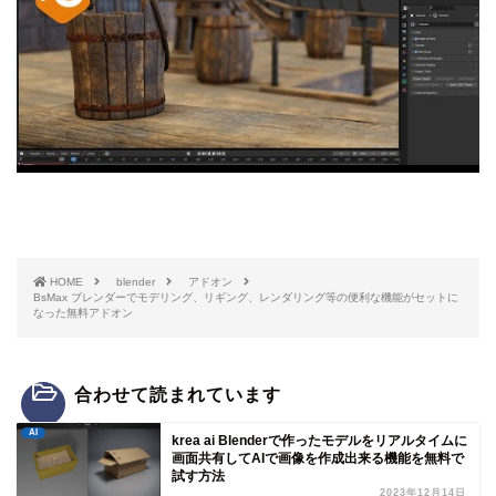
HOME
blender
アドオン
BsMax ブレンダーでモデリング、リギング、レンダリング等の便利な機能がセットに
なった無料アドオン
合わせて読まれています
AI
krea ai Blenderで作ったモデルをリアルタイムに
画面共有してAIで画像を作成出来る機能を無料で
試す方法
2023年12月14日