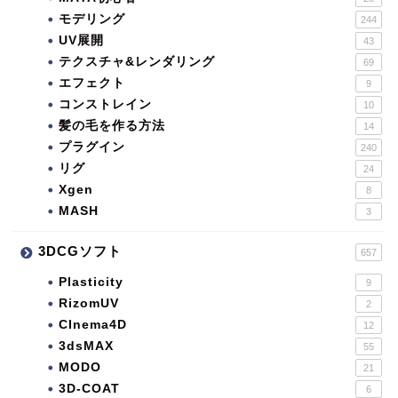
モデリング
244
UV展開
43
テクスチャ&レンダリング
69
エフェクト
9
コンストレイン
10
髪の毛を作る方法
14
プラグイン
240
リグ
24
Xgen
8
MASH
3
3DCGソフト
657
Plasticity
9
RizomUV
2
CInema4D
12
3dsMAX
55
MODO
21
3D-COAT
6