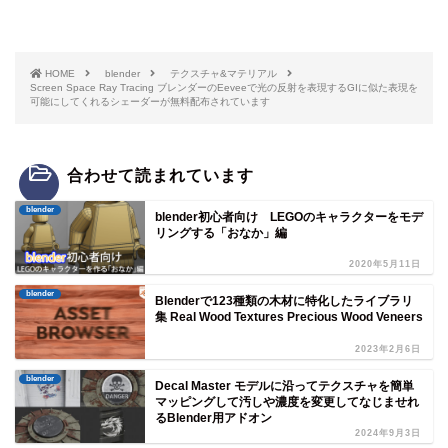
HOME
blender
テクスチャ&マテリアル
Screen Space Ray Tracing ブレンダーのEeveeで光の反射を表現するGIに似た表現を
可能にしてくれるシェーダーが無料配布されています
合わせて読まれています
blender
blender初心者向け LEGOのキャラクターをモデ
リングする「おなか」編
2020年5月11日
blender
Blenderで123種類の木材に特化したライブラリ
集 Real Wood Textures Precious Wood Veneers
2023年2月6日
blender
Decal Master モデルに沿ってテクスチャを簡単
マッピングして汚しや濃度を変更してなじませれ
るBlender用アドオン
2024年9月3日