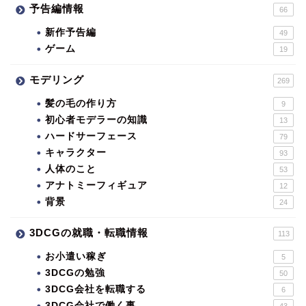
予告編情報
66
新作予告編
49
ゲーム
19
モデリング
269
髪の毛の作り方
9
初心者モデラーの知識
13
ハードサーフェース
79
キャラクター
93
人体のこと
53
アナトミーフィギュア
12
背景
24
3DCGの就職・転職情報
113
お小遣い稼ぎ
5
3DCGの勉強
50
3DCG会社を転職する
6
3DCG会社で働く事
43