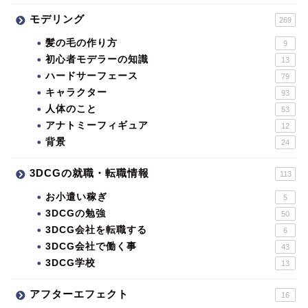
モデリング
269
髪の毛の作り方
9
初心者モデラーの知識
13
ハードサーフェース
79
キャラクター
93
人体のこと
53
アナトミーフィギュア
12
背景
24
3DCGの就職・転職情報
113
お小遣い稼ぎ
5
3DCGの勉強
50
3DCG会社を転職する
6
3DCG会社で働く事
43
3DCG学校
13
アフターエフェクト
16