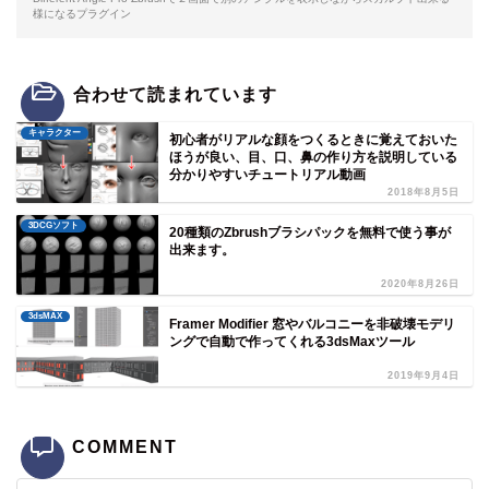
様になるプラグイン
合わせて読まれています
キャラクター
初心者がリアルな顔をつくるときに覚えておいた
ほうが良い、目、口、鼻の作り方を説明している
分かりやすいチュートリアル動画
2018年8月5日
3DCGソフト
20種類のZbrushブラシパックを無料で使う事が
出来ます。
2020年8月26日
3dsMAX
Framer Modifier 窓やバルコニーを非破壊モデリ
ングで自動で作ってくれる3dsMaxツール
2019年9月4日
COMMENT