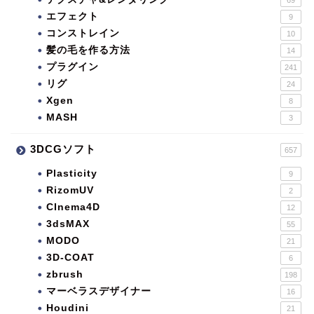
エフェクト
9
コンストレイン
10
髪の毛を作る方法
14
プラグイン
241
リグ
24
Xgen
8
MASH
3
3DCGソフト
657
Plasticity
9
RizomUV
2
CInema4D
12
3dsMAX
55
MODO
21
3D-COAT
6
zbrush
198
マーベラスデザイナー
16
Houdini
21