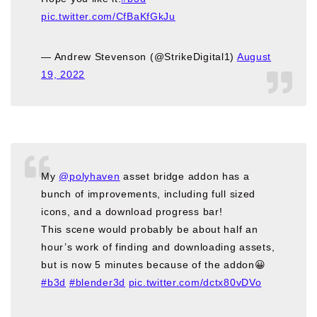
pic.twitter.com/CfBaKfGkJu
— Andrew Stevenson (@StrikeDigital1)
August
19, 2022
My
@polyhaven
asset bridge addon has a
bunch of improvements, including full sized
icons, and a download progress bar!
This scene would probably be about half an
hour’s work of finding and downloading assets,
but is now 5 minutes because of the addon😀
#b3d
#blender3d
pic.twitter.com/dctx80vDVo