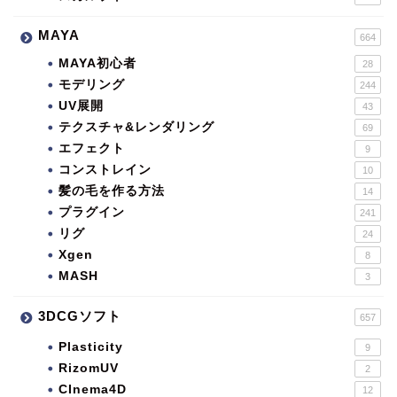
MAYA
664
MAYA初心者
28
モデリング
244
UV展開
43
テクスチャ&レンダリング
69
エフェクト
9
コンストレイン
10
髪の毛を作る方法
14
プラグイン
241
リグ
24
Xgen
8
MASH
3
3DCGソフト
657
Plasticity
9
RizomUV
2
CInema4D
12