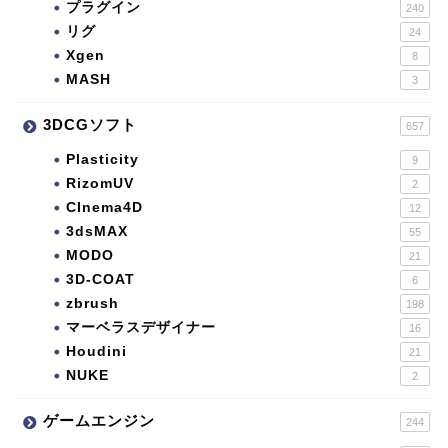
プラグイン
240
リグ
24
Xgen
8
MASH
3
3DCGソフト
657
Plasticity
9
RizomUV
2
CInema4D
12
3dsMAX
55
MODO
21
3D-COAT
6
zbrush
198
マーベラスデザイナー
16
Houdini
21
NUKE
2
ゲームエンジン
244