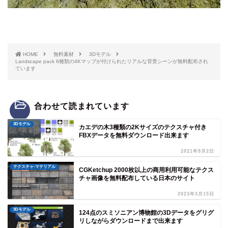
HOME
無料素材
3Dモデル
Landscape pack 6種類の4Kマップが付けられたリアルな背景シーンが無料配布され
ています
合わせて読まれています
3Dモデル
カエデの木3種類の2Kサイズのテクスチャ付き
FBXデータを無料ダウンロード出来ます
2021年9月2日
テクスチャ-マテリアル
CGKetchup 2000枚以上の商用利用可能なテクス
チャ画像を無料配布している日本のサイト
2023年3月15日
3Dモデル
124点のスミソニアン博物館の3Dデータをグリグ
リしながらダウンロードまで出来ます