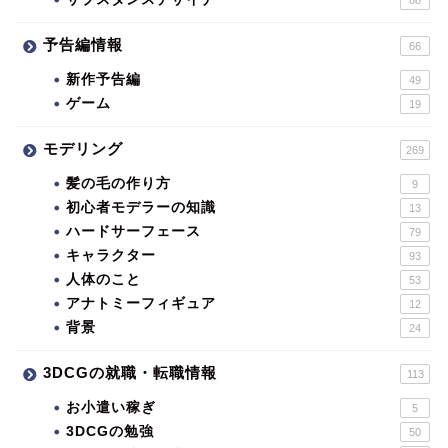
88
予告編情報
66
新作予告編
49
ゲーム
19
モデリング
269
髪の毛の作り方
9
初心者モデラーの知識
13
ハードサーフェース
79
キャラクター
93
人体のこと
53
アナトミーフィギュア
12
背景
24
3DCGの就職・転職情報
113
お小遣い稼ぎ
5
3DCGの勉強
50