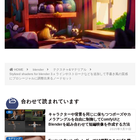
HOME
blender
テクスチャ&マテリアル
Stylized shaders for blender 3.x ラインやストロークなどを追加して手書き風の質感
にプロシージャルに調整出来るノードセット
合わせて読まれています
AI
キャラクターや背景を同じに保ちつつポーズやカ
メラアングルを自由に制御してComfyUIと
Blenderを組み合わせて短編映像を作成する方法
2025年3月31日
モデリング