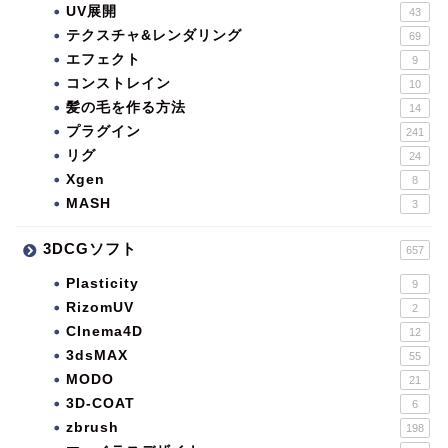
UV展開
43
テクスチャ&レンダリング
69
エフェクト
9
コンストレイン
10
髪の毛を作る方法
14
プラグイン
241
リグ
24
Xgen
8
MASH
3
3DCGソフト
657
Plasticity
9
RizomUV
2
CInema4D
12
3dsMAX
55
MODO
21
3D-COAT
6
zbrush
198