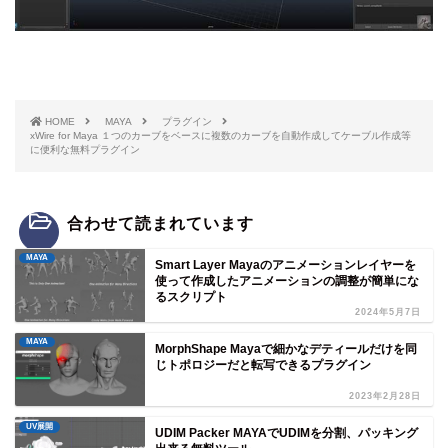
HOME
MAYA
プラグイン
xWire for Maya １つのカーブをベースに複数のカーブを自動作成してケーブル作成等
に便利な無料プラグイン
合わせて読まれています
MAYA
Smart Layer Mayaのアニメーションレイヤーを
使って作成したアニメーションの調整が簡単にな
るスクリプト
2024年5月7日
MAYA
MorphShape Mayaで細かなデティールだけを同
じトポロジーだと転写できるプラグイン
2023年2月28日
UV展開
UDIM Packer MAYAでUDIMを分割、パッキング