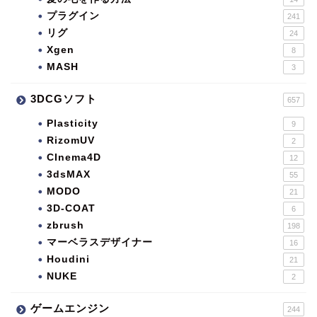
プラグイン
241
リグ
24
Xgen
8
MASH
3
3DCGソフト
657
Plasticity
9
RizomUV
2
CInema4D
12
3dsMAX
55
MODO
21
3D-COAT
6
zbrush
198
マーベラスデザイナー
16
Houdini
21
NUKE
2
ゲームエンジン
244