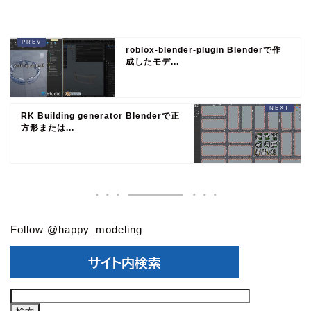
roblox-blender-plugin Blenderで作
成したモデ...
RK Building generator Blenderで正
方形または...
Follow @happy_modeling