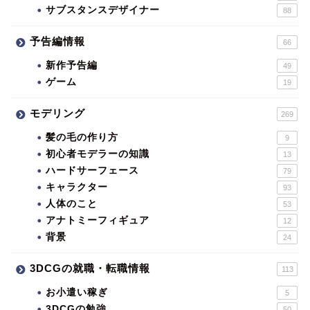
サブスタンスデザイナー
88
予告編情報
66
新作予告編
49
ゲーム
19
モデリング
269
髪の毛の作り方
9
初心者モデラーの知識
13
ハードサーフェース
79
キャラクター
93
人体のこと
53
アナトミーフィギュア
12
背景
24
3DCGの就職・転職情報
113
お小遣い稼ぎ
5
3DCGの勉強
50