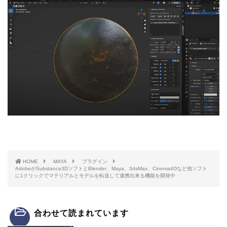
HOME
MAYA
プラグイン
AdobeがSubstance3DソフトとBlender、Maya、3dsMax、Cinema4Dなど他ソフト
に1クリックでマテリアルとモデルを転送して連携出来る機能を開発中
合わせて読まれています