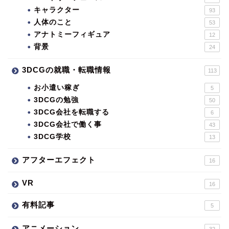
キャラクター
93
人体のこと
53
アナトミーフィギュア
12
背景
24
3DCGの就職・転職情報
113
お小遣い稼ぎ
5
3DCGの勉強
50
3DCG会社を転職する
6
3DCG会社で働く事
43
3DCG学校
13
アフターエフェクト
16
VR
16
有料記事
5
アニメーション