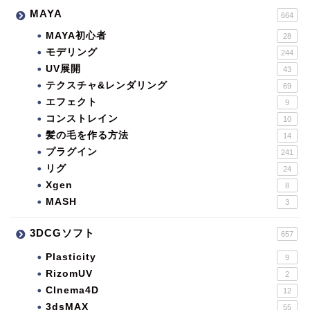
MAYA
664
MAYA初心者
28
モデリング
244
UV展開
43
テクスチャ&レンダリング
69
エフェクト
9
コンストレイン
10
髪の毛を作る方法
14
プラグイン
241
リグ
24
Xgen
8
MASH
3
3DCGソフト
657
Plasticity
9
RizomUV
2
CInema4D
12
3dsMAX
55