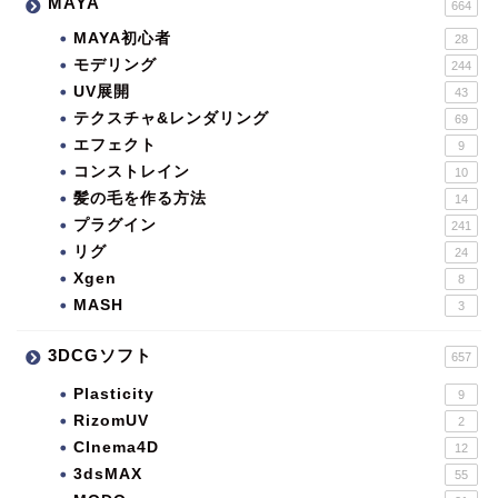
MAYA
664
MAYA初心者
28
モデリング
244
UV展開
43
テクスチャ&レンダリング
69
エフェクト
9
コンストレイン
10
髪の毛を作る方法
14
プラグイン
241
リグ
24
Xgen
8
MASH
3
3DCGソフト
657
Plasticity
9
RizomUV
2
CInema4D
12
3dsMAX
55