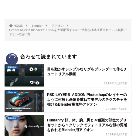
HOME
blender
アドオン
Scatter objects Blnederでモデルを大量配置するのに便利な標準搭載されている無料ア
ドオンの使い方
合わせて読まれています
blender
目を動かすシンプルなリグをブレンダーで作るチ
ュートリアル動画
2019年11月20日
blender
PSD LAYERS ADDON Photoshopのレイヤーの
ように何枚も画像を重ねてモデルのテクスチャを
描けるBlender用無料アドオン
2023年7月29日
blender
Humanify 顔、体、腕、脚と４種類の部位のプリ
セットから１クリックでフォトリアルな肌の質感
を作れるBlender用アドオン
2024年4月27日