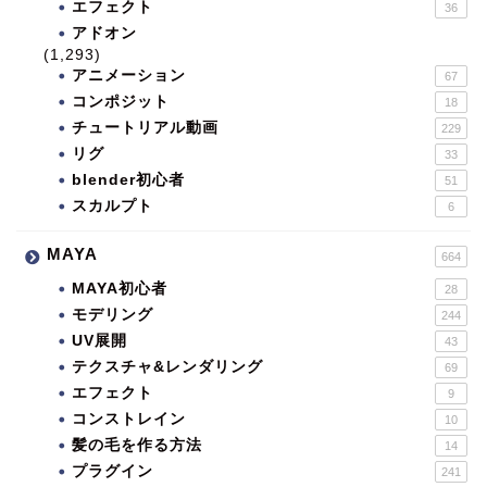
エフェクト
36
アドオン
(1,293)
アニメーション
67
コンポジット
18
チュートリアル動画
229
リグ
33
blender初心者
51
スカルプト
6
MAYA
664
MAYA初心者
28
モデリング
244
UV展開
43
テクスチャ&レンダリング
69
エフェクト
9
コンストレイン
10
髪の毛を作る方法
14
プラグイン
241