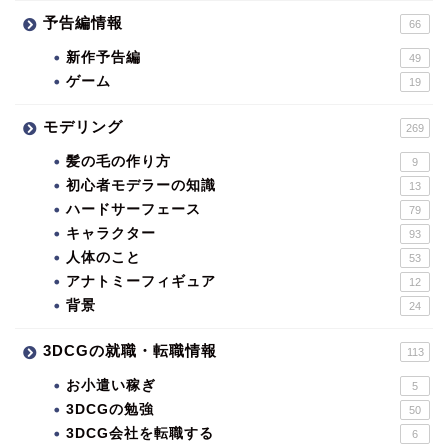
予告編情報
66
新作予告編
49
ゲーム
19
モデリング
269
髪の毛の作り方
9
初心者モデラーの知識
13
ハードサーフェース
79
キャラクター
93
人体のこと
53
アナトミーフィギュア
12
背景
24
3DCGの就職・転職情報
113
お小遣い稼ぎ
5
3DCGの勉強
50
3DCG会社を転職する
6