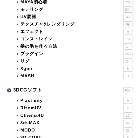
MAYA初心者
28
モデリング
244
UV展開
43
テクスチャ&レンダリング
69
エフェクト
9
コンストレイン
10
髪の毛を作る方法
14
プラグイン
240
リグ
24
Xgen
8
MASH
3
3DCGソフト
657
Plasticity
9
RizomUV
2
CInema4D
12
3dsMAX
55
MODO
21
3D-COAT
6