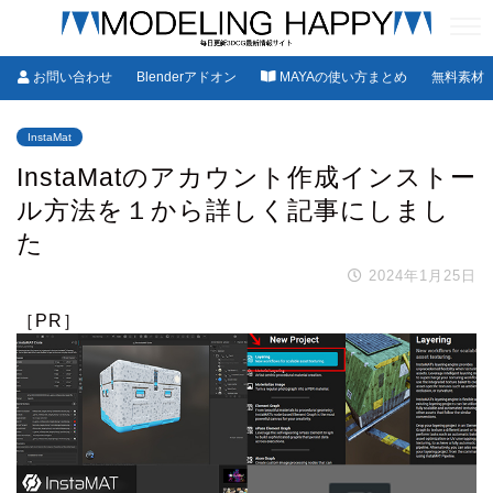
お問い合わせ
Blenderアドオン
MAYAの使い方まとめ
無料素材
InstaMat
InstaMatのアカウント作成インストー
ル方法を１から詳しく記事にしまし
た
2024年1月25日
［PR］