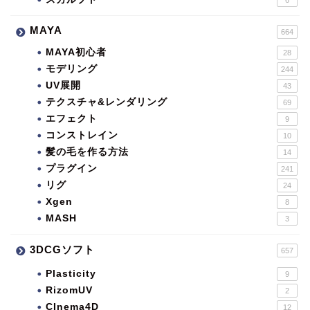
MAYA
664
MAYA初心者
28
モデリング
244
UV展開
43
テクスチャ&レンダリング
69
エフェクト
9
コンストレイン
10
髪の毛を作る方法
14
プラグイン
241
リグ
24
Xgen
8
MASH
3
3DCGソフト
657
Plasticity
9
RizomUV
2
CInema4D
12