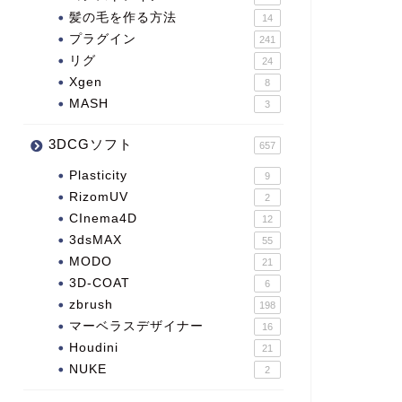
髪の毛を作る方法
14
プラグイン
241
リグ
24
Xgen
8
MASH
3
3DCGソフト
657
Plasticity
9
RizomUV
2
CInema4D
12
3dsMAX
55
MODO
21
3D-COAT
6
zbrush
198
マーベラスデザイナー
16
Houdini
21
NUKE
2