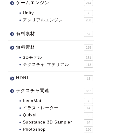
ゲームエンジン
244
Unity
38
アンリアルエンジン
208
有料素材
84
無料素材
295
3Dモデル
131
テクスチャ-マテリアル
118
HDRI
21
テクスチャ関連
362
InstaMat
7
イラストレーター
14
Quixel
3
Substance 3D Sampler
14
Photoshop
130