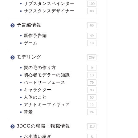
サブスタンスペインター
100
サブスタンスデザイナー
88
予告編情報
66
新作予告編
49
ゲーム
19
モデリング
269
髪の毛の作り方
9
初心者モデラーの知識
13
ハードサーフェース
79
キャラクター
93
人体のこと
53
アナトミーフィギュア
12
背景
24
3DCGの就職・転職情報
113
お小遣い稼ぎ
5