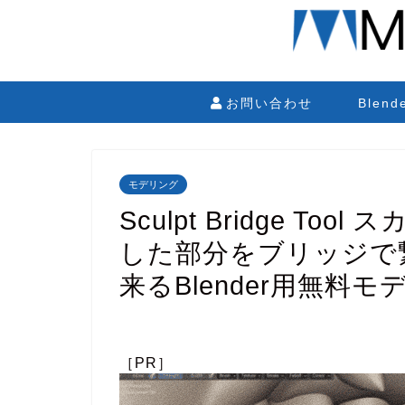
お問い合わせ
Blen
モデリング
Sculpt Bridge T
した部分をブリッジで
来るBlender用無料
［PR］