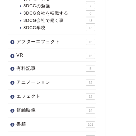
3DCGの勉強
50
3DCG会社を転職する
6
3DCG会社で働く事
43
3DCG学校
13
アフターエフェクト
16
VR
16
有料記事
5
アニメーション
32
エフェクト
12
短編映像
14
書籍
101