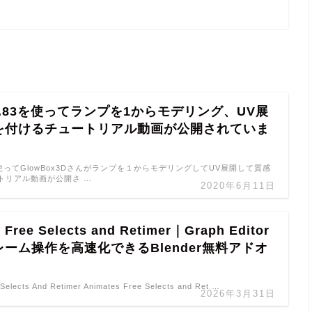
er2.83を使ってランプを1からモデリング、UV展
を付けるチュートリアル動画が公開されていま
83を使ってGlowBox3Dさんがランプを１からモデリングしてUV展開して質感
トリアル動画が公開さ …
2020年6月11日
 Free Selects and Retimer｜Graph Editor
ーム操作を高速化できるBlender無料アドオ
Selects And Retimer Animates Free Selects and Ret …
2026年3月31日