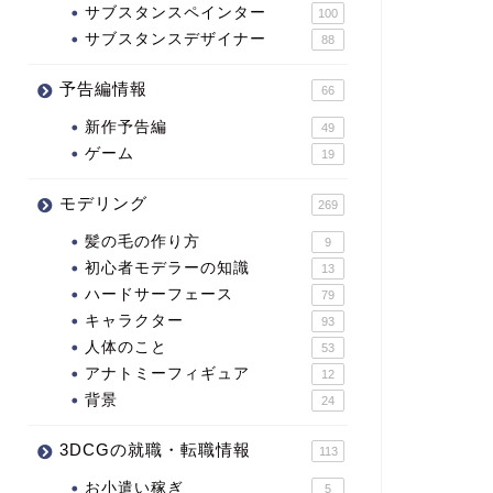
サブスタンスペインター
100
サブスタンスデザイナー
88
予告編情報
66
新作予告編
49
ゲーム
19
モデリング
269
髪の毛の作り方
9
初心者モデラーの知識
13
ハードサーフェース
79
キャラクター
93
人体のこと
53
アナトミーフィギュア
12
背景
24
3DCGの就職・転職情報
113
お小遣い稼ぎ
5