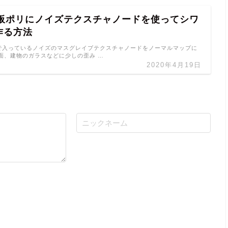
er 板ポリにノイズテクスチャノードを使ってシワ
作る方法
の標準で入っているノイズのマスグレイブテクスチャノードをノーマルマップに
面、建物のガラスなどに少しの歪み …
2020年4月19日