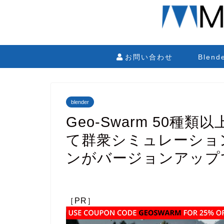
お問い合わせ
Blen
blender
Geo-Swarm 50
て群衆シミュレーション
ンがバージョンアップ
［PR］