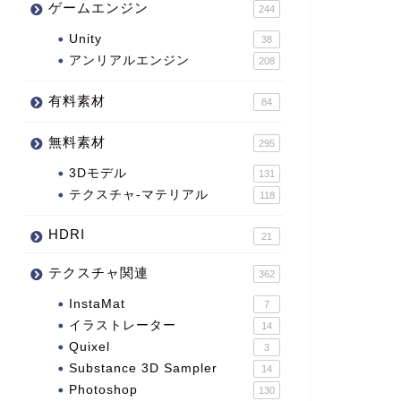
ゲームエンジン
244
Unity
38
アンリアルエンジン
208
有料素材
84
無料素材
295
3Dモデル
131
テクスチャ-マテリアル
118
HDRI
21
テクスチャ関連
362
InstaMat
7
イラストレーター
14
Quixel
3
Substance 3D Sampler
14
Photoshop
130