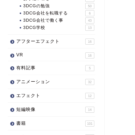
3DCGの勉強
50
3DCG会社を転職する
6
3DCG会社で働く事
43
3DCG学校
13
アフターエフェクト
16
VR
16
有料記事
5
アニメーション
32
エフェクト
12
短編映像
14
書籍
101