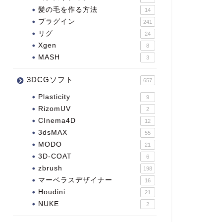
髪の毛を作る方法
14
プラグイン
241
リグ
24
Xgen
8
MASH
3
3DCGソフト
657
Plasticity
9
RizomUV
2
CInema4D
12
3dsMAX
55
MODO
21
3D-COAT
6
zbrush
198
マーベラスデザイナー
16
Houdini
21
NUKE
2